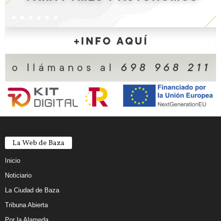
La Web de Baza
Inicio
Noticiario
La Ciudad de Baza
Tribuna Abierta
Por la Alameda