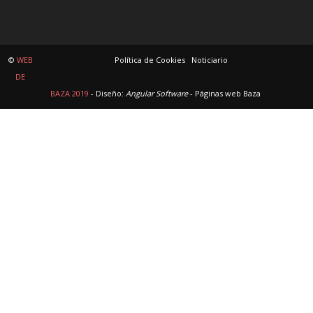
©
WEB
Política de Cookies
Noticiario
DE
BAZA 2019
- Diseño:
Angular Software
-
Páginas web Baza