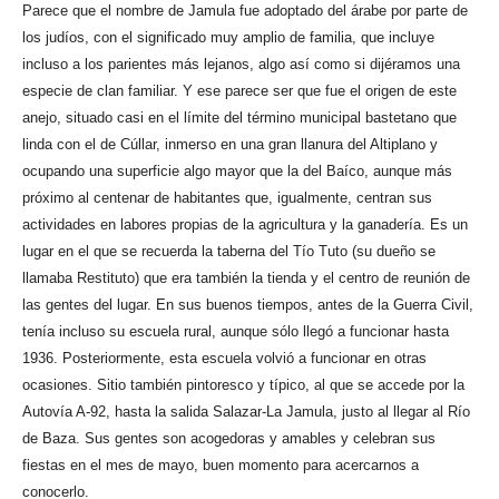
Parece que el nombre de Jamula fue adoptado del árabe por parte de
los judíos, con el significado muy amplio de familia, que incluye
incluso a los parientes más lejanos, algo así como si dijéramos una
especie de clan familiar. Y ese parece ser que fue el origen de este
anejo, situado casi en el límite del término municipal bastetano que
linda con el de Cúllar, inmerso en una gran llanura del Altiplano y
ocupando una superficie algo mayor que la del Baíco, aunque más
próximo al centenar de habitantes que, igualmente, centran sus
actividades en labores propias de la agricultura y la ganadería. Es un
lugar en el que se recuerda la taberna del Tío Tuto (su dueño se
llamaba Restituto) que era también la tienda y el centro de reunión de
las gentes del lugar. En sus buenos tiempos, antes de la Guerra Civil,
tenía incluso su escuela rural, aunque sólo llegó a funcionar hasta
1936. Posteriormente, esta escuela volvió a funcionar en otras
ocasiones. Sitio también pintoresco y típico, al que se accede por la
Autovía A-92, hasta la salida Salazar-La Jamula, justo al llegar al Río
de Baza. Sus gentes son acogedoras y amables y celebran sus
fiestas en el mes de mayo, buen momento para acercarnos a
conocerlo.