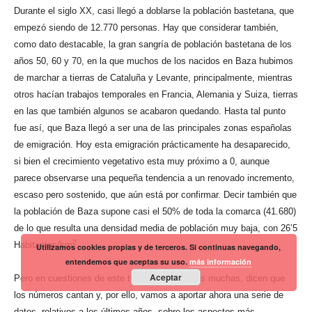
Durante el siglo XX, casi llegó a doblarse la población bastetana, que
empezó siendo de 12.770 personas. Hay que considerar también,
como dato destacable, la gran sangría de población bastetana de los
años 50, 60 y 70, en la que muchos de los nacidos en Baza hubimos
de marchar a tierras de Cataluña y Levante, principalmente, mientras
otros hacían trabajos temporales en Francia, Alemania y Suiza, tierras
en las que también algunos se acabaron quedando. Hasta tal punto
fue así, que Baza llegó a ser una de las principales zonas españolas
de emigración. Hoy esta emigración prácticamente ha desaparecido,
si bien el crecimiento vegetativo esta muy próximo a 0, aunque
parece observarse una pequeña tendencia a un renovado incremento,
escaso pero sostenido, que aún está por confirmar. Decir también que
la población de Baza supone casi el 50% de toda la comarca (41.680)
de lo que resulta una densidad media de población muy baja, con 26’5
2
Habitantes/km
.
Utilizamos cookies propias y de terceros. Si continuas navegando,
entendemos que aceptas su uso.
más información
Aceptar
Pero en cuestiones de este tipo, como en otras muchas, dicen que
los números cantan y, por ello, vamos a aportar ahora una serie de
datos, relativos a los últimos años, sobre los aspectos más