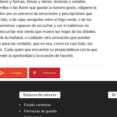
ores y formas, brisas y olores, texturas y sonidos,
llas o las flores que gustan a nuestro gusto, válgame la
tos por un universo de emociones y percepciones que
ielo, o de rojas amapolas entre el trigo verde, o de los
o seremos capaces de escuchar y ver si sabemos no
scuchar ese viento que mueve las hojas de los árboles,
do de la mañana, o cualquier otra sensación que puedan
e para los sentidos, que en eso, como en casi todo, los
s. Cada quien que encuentre su propia belleza con la que
rder la oportunidad y la ocasión de hacerlo.
Google+
Pinterest
Enlaces de interés
El
Estado carreteras
Farmacias de guardia