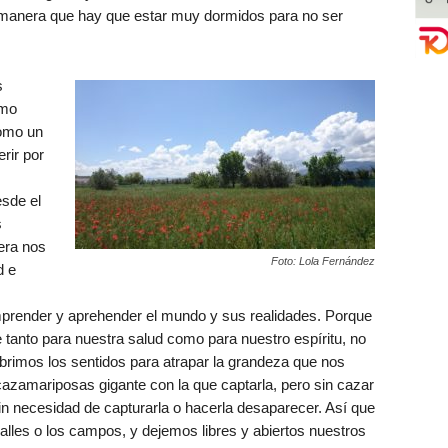
l manera que hay que estar muy dormidos para no ser
s
smo
como un
rir por
sde el
s
era nos
Foto: Lola Fernández
d e
render y aprehender el mundo y sus realidades. Porque
 tanto para nuestra salud como para nuestro espíritu, no
abrimos los sentidos para atrapar la grandeza que nos
zamariposas gigante con la que captarla, pero sin cazar
in necesidad de capturarla o hacerla desaparecer. Así que
alles o los campos, y dejemos libres y abiertos nuestros