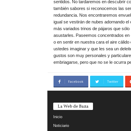
sentidos. No tardaremos en descubrir col
también sabores si reconocemos las semi
redundancia. Nos encontraremos envuel
igual se vestirán de nubes adornando el c
más variados trinos de pájaros que sól
asustarles. Paseemos concentrados en e
o en sentir en nuestra cara el aire cáli
ustedes imaginar y que les sea un deleit
gustos son muy personales y particulare
embriagarse, pero que no se le ocurra pe
Facebook
Twitter
La Web de Baza
Inicio
Noticiario