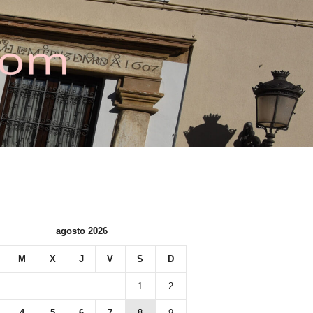
agosto 2026
M
X
J
V
S
D
1
2
4
5
6
7
8
9