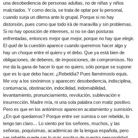
una desobediencia de personas adultas, no de niñas y niños
malcriados. Y como decía, se trata de optar por lo personal,
cuando surja un dilema ante lo grupal. Porque si no hay
distorsión, pues como que todo irá de maravilla y sin problemas.
Si no hay oposición de intereses, si no se dan posturas
enfrentadas, entonces mejor que mejor, porque no hay que elegir.
El
quid
de la cuestión aparece cuando queremos hacer algo y
hay un choque entre el quiero y el debo. Que ya está bien de
obligaciones, de deberes, de imposiciones, de compromisos. No
me da la gana de hacer lo que no quiero, sólo porque se supone
que es lo que debo hacer. ¿Rebeldía? Pues llamémoslo equis.
Me voy a los sinónimos y aparecen: desobediencia, indisciplina,
contumacia, obstinación, indocilidad, indomabilidad,
levantamiento, pronunciamiento, revolución, sublevación e
insurrección. Madre mía, ni una sola palabra con matiz positivo.
Pero es que en los antónimos aparecen acatamiento y sumisión.
¿En qué quedamos? Porque entre ser sumisa o ser rebelde, lo
tengo tan claro… Lo siento por los señores, muchos, y las
señoras, poquísimas, académicas de la lengua española, pero
ser rebelde puede ser lo más positivo de nuestra personalidad.