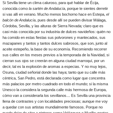
Si Sevilla tiene un clima caluroso, para qué hablar de Écija,
conocida como
la sartén de Andalucía
, porque te sientes derretir
si vas allí en verano. Mucho menos bochorno hace en Estepa,
el
balcón de Andalucía
, pues desde allí se pueden divisar Málaga,
Córdoba, Sevilla, y las alturas de Sierra Nevada
;
claro que es
casi más conocida por su industria de dulces navideños: quién no
ha comido en estas fiestas sus polvorones y mantecados, sus
mazapanes y tantos y tantos dulces sabrosos, que son, junto al
aceite estepeño, la base de su economía. Recomiendo recorrer
sus calles en los meses previos a la temporada de la Navidad, si
cierran sus ojos se creerán en alguna ciudad marroquí, por un
decir, tal es la explosión de aromas a especias. Y no muy lejos,
Osuna, ciudad señorial donde las haya; tanto que su calle más
céntrica, San Pedro, está declarada como lugar que concentra
más palacios por metro cuadrado en todo el mundo; si la misma
Unesco la considera la segunda calle más hermosa de Europa,
cómo van a considerarla los sevillanos… Es Sevilla una provincia
llena de contrastes y con localidades preciosas; aunque me voy
a quedar con sus artistas mundialmente famosos. Porque no
puedo dejar de citar a pintores como Velázquez o Murillo; poetas