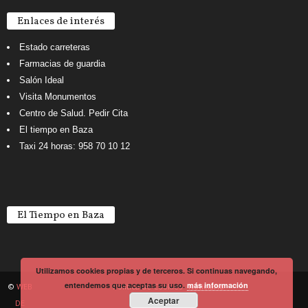
Enlaces de interés
Estado carreteras
Farmacias de guardia
Salón Ideal
Visita Monumentos
Centro de Salud. Pedir Cita
El tiempo en Baza
Taxi 24 horas: 958 70 10 12
El Tiempo en Baza
Utilizamos cookies propias y de terceros. Si continuas navegando,
entendemos que aceptas su uso.
más información
©
WEB
Política de Cookies
Noticiario
Aceptar
DE