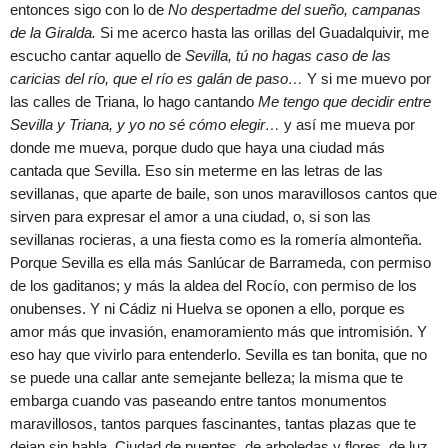
entonces sigo con lo de
No despertadme del sueño, campanas
de la Giralda.
Si me acerco hasta las orillas del Guadalquivir, me
escucho cantar aquello de
Sevilla, tú no hagas caso de las
caricias del río, que el río es galán de paso…
Y si me muevo por
las calles de Triana, lo hago cantando
Me tengo que decidir entre
Sevilla y Triana, y yo no sé cómo elegir…
y así me mueva por
donde me mueva, porque dudo que haya una ciudad más
cantada que Sevilla. Eso sin meterme en las letras de las
sevillanas, que aparte de baile, son unos maravillosos cantos que
sirven para expresar el amor a una ciudad, o, si son las
sevillanas rocieras, a una fiesta como es la romería almonteña.
Porque Sevilla es ella más Sanlúcar de Barrameda, con permiso
de los gaditanos; y más la aldea del Rocío, con permiso de los
onubenses. Y ni Cádiz ni Huelva se oponen a ello, porque es
amor más que invasión, enamoramiento más que intromisión. Y
eso hay que vivirlo para entenderlo. Sevilla es tan bonita, que no
se puede una callar ante semejante belleza; la misma que te
embarga cuando vas paseando entre tantos monumentos
maravillosos, tantos parques fascinantes, tantas plazas que te
dejan sin habla. Ciudad de puentes, de arboledas y flores, de luz