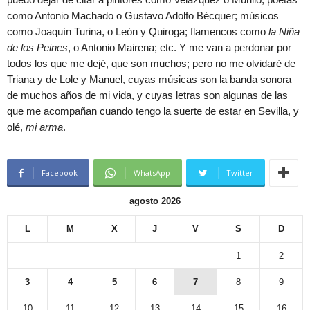
como Antonio Machado o Gustavo Adolfo Bécquer; músicos
como Joaquín Turina, o León y Quiroga; flamencos como
la Niña
de los Peines
, o Antonio Mairena; etc. Y me van a perdonar por
todos los que me dejé, que son muchos; pero no me olvidaré de
Triana y de Lole y Manuel, cuyas músicas son la banda sonora
de muchos años de mi vida, y cuyas letras son algunas de las
que me acompañan cuando tengo la suerte de estar en Sevilla, y
olé,
mi arma
.
Facebook
WhatsApp
Twitter
agosto 2026
L
M
X
J
V
S
D
1
2
3
4
5
6
7
8
9
10
11
12
13
14
15
16