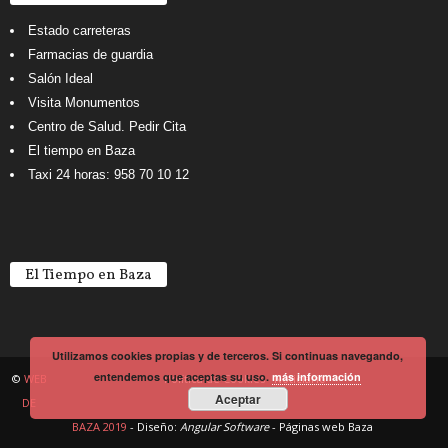
Estado carreteras
Farmacias de guardia
Salón Ideal
Visita Monumentos
Centro de Salud. Pedir Cita
El tiempo en Baza
Taxi 24 horas: 958 70 10 12
El Tiempo en Baza
Utilizamos cookies propias y de terceros. Si continuas navegando,
entendemos que aceptas su uso.
más información
©
WEB
Política de Cookies
Noticiario
Aceptar
DE
BAZA 2019
- Diseño:
Angular Software
-
Páginas web Baza