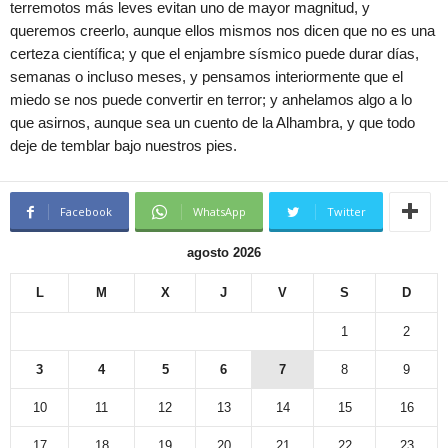
terremotos más leves evitan uno de mayor magnitud, y
queremos creerlo, aunque ellos mismos nos dicen que no es una
certeza científica; y que el enjambre sísmico puede durar días,
semanas o incluso meses, y pensamos interiormente que el
miedo se nos puede convertir en terror; y anhelamos algo a lo
que asirnos, aunque sea un cuento de la Alhambra, y que todo
deje de temblar bajo nuestros pies.
Facebook
WhatsApp
Twitter
agosto 2026
L
M
X
J
V
S
D
1
2
3
4
5
6
7
8
9
10
11
12
13
14
15
16
17
18
19
20
21
22
23