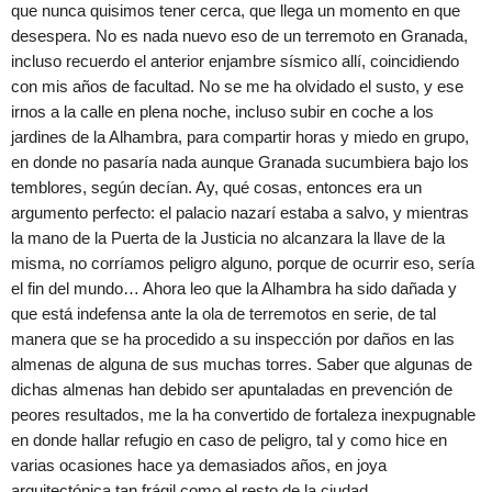
que nunca quisimos tener cerca, que llega un momento en que
desespera. No es nada nuevo eso de un terremoto en Granada,
incluso recuerdo el anterior enjambre sísmico allí, coincidiendo
con mis años de facultad. No se me ha olvidado el susto, y ese
irnos a la calle en plena noche, incluso subir en coche a los
jardines de la Alhambra, para compartir horas y miedo en grupo,
en donde no pasaría nada aunque Granada sucumbiera bajo los
temblores, según decían. Ay, qué cosas, entonces era un
argumento perfecto: el palacio nazarí estaba a salvo, y mientras
la mano de la Puerta de la Justicia no alcanzara la llave de la
misma, no corríamos peligro alguno, porque de ocurrir eso, sería
el fin del mundo… Ahora leo que la Alhambra ha sido dañada y
que está indefensa ante la ola de terremotos en serie, de tal
manera que se ha procedido a su inspección por daños en las
almenas de alguna de sus muchas torres. Saber que algunas de
dichas almenas han debido ser apuntaladas en prevención de
peores resultados, me la ha convertido de fortaleza inexpugnable
en donde hallar refugio en caso de peligro, tal y como hice en
varias ocasiones hace ya demasiados años, en joya
arquitectónica tan frágil como el resto de la ciudad.