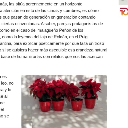
o más, las sitúa perennemente en un horizonte
la atención en esto de las cimas y cumbres, es cómo
 que pasan de generación en generación contando
 ciertas o inventadas. A saber, parejas protagonistas de
como en el caso del malagueño Peñón de los
omo la leyenda del tajo de Roldán, en el Puig
tina, para explicar poéticamente por qué falta un trozo
mo si se quisiera hacer más asequible esa grandeza natural
base de humanizarlas con relatos que nos las acercan
ones
 leo, no
ca y lo
e al
 de
el
mo se