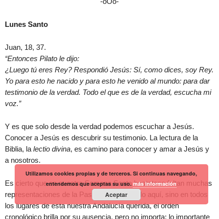
-oOo-
Lunes Santo
Juan, 18, 37.
“Entonces Pilato le dijo:
¿Luego tú eres Rey? Respondió Jesús: Sí, como dices, soy Rey.
Yo para esto he nacido y para esto he venido al mundo: para dar
testimonio de la verdad. Todo el que es de la verdad, escucha mi
voz.”
Y es que solo desde la verdad podemos escuchar a Jesús.
Conocer a Jesús es descubrir su testimonio. La lectura de la
Biblia, la
lectio divina
, es camino para conocer y amar a Jesús y
a nosotros.
Utilizamos cookies propias y de terceros. Si continuas navegando,
Es cierto que en nuestra Semana Santa bastetana faltan muchas
entendemos que aceptas su uso.
más información
representaciones de la Pasión y que no solo aquí, sino en todos
Aceptar
los lugares de esta nuestra Andalucía querida, el orden
cronológico brilla por su ausencia, pero no importa; lo importante