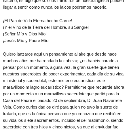
hacerlo; es algo que solo los ministros de nuestra Iglesia pueden
llegar a sentir como nunca los laicos podremos hacerlo.
¡El Pan de Vida Eterna hecho Carne!
¡Y el Vino de la Tierra del Hombre, su Sangre!
¡Señor Mío y Dios Mío!
¡Jesús Mío y Padre Mío!
Quiero lanzaros aquí un pensamiento al aire que desde hace
muchos años me ha rondado la cabeza; ¿os habéis parado a
pensar por un momento, alguna vez, la gran suerte que tienen
nuestros sacerdotes de poder experimentar, cada día de su vida
ministerial y sacerdotal, este misterio eucarístico, este
maravilloso milagro eucarístico? Permitidme que recuerde ahora
por un momento a un maravilloso sacerdote que partió para la
Casa del Padre el pasado 20 de septiembre, D. Juan Navarrete
Vela. Como curiosidad os diré para quien no tuvo la suerte de
tratarlo, que es la única persona que yo conozco que recibió en
su vida los siete sacramentos, incluido el del matrimonio, siendo
sacerdote con tres hijos y cinco nietos, ya que al enviudar fue