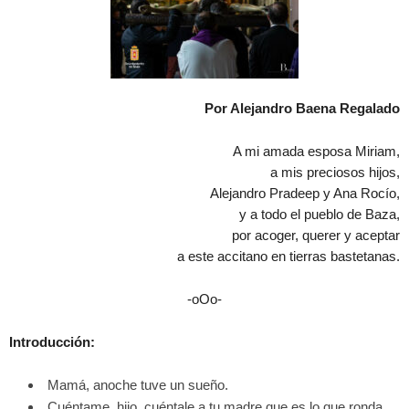
Por Alejandro Baena Regalado
A mi amada esposa Miriam,
a mis preciosos hijos,
Alejandro Pradeep y Ana Rocío,
y a todo el pueblo de Baza,
por acoger, querer y aceptar
a este accitano en tierras bastetanas.
-oOo-
Introducción:
Mamá, anoche tuve un sueño.
Cuéntame, hijo, cuéntale a tu madre que es lo que ronda