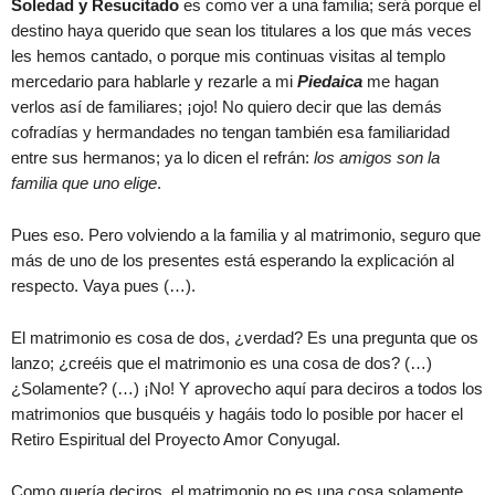
Soledad y Resucitado
es como ver a una familia; será porque el
destino haya querido que sean los titulares a los que más veces
les hemos cantado, o porque mis continuas visitas al templo
mercedario para hablarle y rezarle a mi
Piedaica
me hagan
verlos así de familiares; ¡ojo! No quiero decir que las demás
cofradías y hermandades no tengan también esa familiaridad
entre sus hermanos; ya lo dicen el refrán:
los amigos son la
familia que uno elige
.
Pues eso. Pero volviendo a la familia y al matrimonio, seguro que
más de uno de los presentes está esperando la explicación al
respecto. Vaya pues (…).
El matrimonio es cosa de dos, ¿verdad? Es una pregunta que os
lanzo; ¿creéis que el matrimonio es una cosa de dos? (…)
¿Solamente? (…) ¡No! Y aprovecho aquí para deciros a todos los
matrimonios que busquéis y hagáis todo lo posible por hacer el
Retiro Espiritual del Proyecto Amor Conyugal.
Como quería deciros, el matrimonio no es una cosa solamente