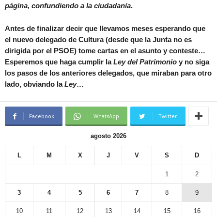
página, confundiendo a la ciudadanía
.
Antes de finalizar decir que llevamos meses esperando que
el nuevo delegado de Cultura (desde que la Junta no es
dirigida por el PSOE) tome cartas en el asunto y conteste…
Esperemos que haga cumplir la
Ley del Patrimonio
y no siga
los pasos de los anteriores delegados, que miraban para otro
lado, obviando la
Ley
…
Facebook
WhatsApp
Twitter
agosto 2026
L
M
X
J
V
S
D
1
2
3
4
5
6
7
8
9
10
11
12
13
14
15
16