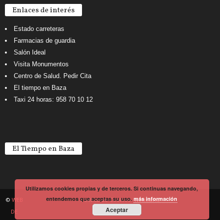
Enlaces de interés
Estado carreteras
Farmacias de guardia
Salón Ideal
Visita Monumentos
Centro de Salud. Pedir Cita
El tiempo en Baza
Taxi 24 horas: 958 70 10 12
El Tiempo en Baza
Utilizamos cookies propias y de terceros. Si continuas navegando,
entendemos que aceptas su uso.
más información
©
WEB
Política de Cookies
Noticiario
Aceptar
DE