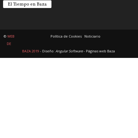
El Tiempo en Baza
©
WEB
Política de Cookies
Noticiario
DE
BAZA 2019
- Diseño:
Angular Software
-
Páginas web Baza