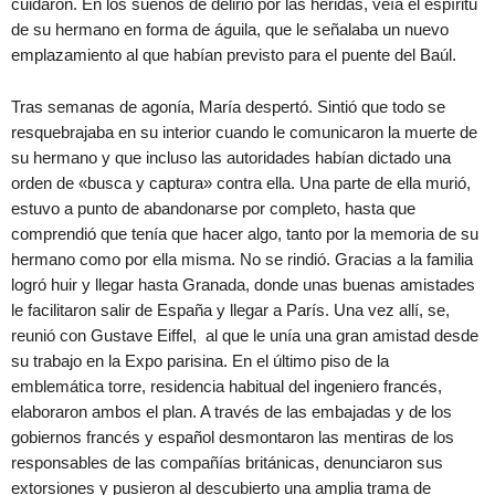
cuidaron. En los sueños de delirio por las heridas, veía el espíritu
de su hermano en forma de águila, que le señalaba un nuevo
emplazamiento al que habían previsto para el puente del Baúl.
Tras semanas de agonía, María despertó. Sintió que todo se
resquebrajaba en su interior cuando le comunicaron la muerte de
su hermano y que incluso las autoridades habían dictado una
orden de «busca y captura» contra ella. Una parte de ella murió,
estuvo a punto de abandonarse por completo, hasta que
comprendió que tenía que hacer algo, tanto por la memoria de su
hermano como por ella misma. No se rindió. Gracias a la familia
logró huir y llegar hasta Granada, donde unas buenas amistades
le facilitaron salir de España y llegar a París. Una vez allí, se,
reunió con Gustave Eiffel, al que le unía una gran amistad desde
su trabajo en la Expo parisina. En el último piso de la
emblemática torre, residencia habitual del ingeniero francés,
elaboraron ambos el plan. A través de las embajadas y de los
gobiernos francés y español desmontaron las mentiras de los
responsables de las compañías británicas, denunciaron sus
extorsiones y pusieron al descubierto una amplia trama de