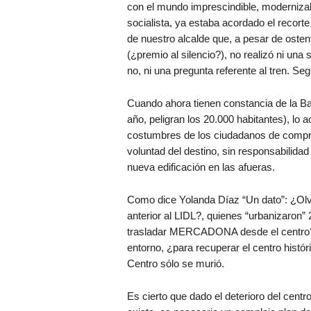
con el mundo imprescindible, modernizabl
socialista, ya estaba acordado el recorte 
de nuestro alcalde que, a pesar de oste
(¿premio al silencio?), no realizó ni una
no, ni una pregunta referente al tren. Se
Cuando ahora tienen constancia de la B
año, peligran los 20.000 habitantes), lo 
costumbres de los ciudadanos de comprar 
voluntad del destino, sin responsabilidad
nueva edificación en las afueras.
Como dice Yolanda Díaz “Un dato”: ¿Olvi
anterior al LIDL?, quienes “urbanizaron”
trasladar MERCADONA desde el centro? 
entorno, ¿para recuperar el centro histó
Centro sólo se murió.
Es cierto que dado el deterioro del centr