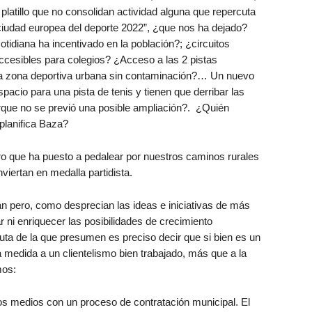
latillo que no consolidan actividad alguna que repercuta
 ciudad europea del deporte 2022”, ¿que nos ha dejado?
tidiana ha incentivado en la población?; ¿circuitos
 accesibles para colegios? ¿Acceso a las 2 pistas
una zona deportiva urbana sin contaminación?… Un nuevo
pacio para una pista de tenis y tienen que derribar las
orque no se previó una posible ampliación?. ¿Quién
 planifica Baza?
o que ha puesto a pedalear por nuestros caminos rurales
viertan en medalla partidista.
an pero, como desprecian las ideas e iniciativas de más
r ni enriquecer las posibilidades de crecimiento
uta de la que presumen es preciso decir que si bien es un
edida a un clientelismo bien trabajado, más que a la
mos:
os medios con un proceso de contratación municipal. El