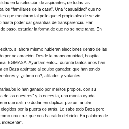
alidad en la selección de aspirantes; de todas las
a los “familiares de la casa”. Una “casualidad” que no
tes que montaron tal pollo que el propio alcalde se vio
eso hasta poder dar garantías de transparencia. Han
de paso, estudiar la forma de que no se note tanto. En
soluto, si ahora mismo hubieran elecciones dentro de las
ido por aclamación. Desde la mancomunidad, hospital,
viaria, EGMASA, Ayuntamiento… durante tantos años han
jar en Baza apúntate al equipo ganador, que han tenido
entores y, ¿cómo no?, afiliados y votantes.
rias/os lo han ganado por méritos propios, con su
 de los nuestros” y lo necesita, una manita ayuda.
ene que salir no dudan en duplicar plazas, anular
s elegidos por la puerta de atrás. Lo sabe todo Baza pero
como una cruz que nos ha caído del cielo. En palabras de
 indecente”.