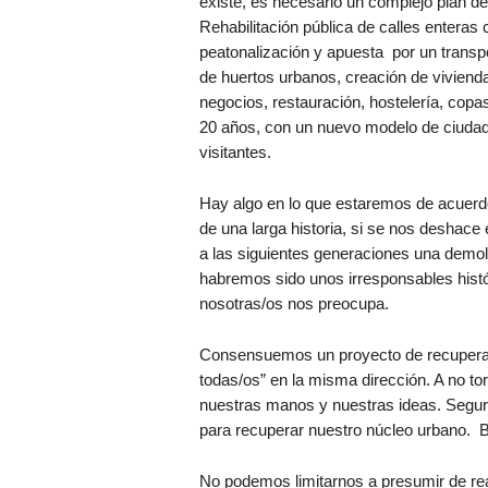
existe, es necesario un complejo plan de
Rehabilitación pública de calles enteras 
peatonalización y apuesta por un transpo
de huertos urbanos, creación de viviend
negocios, restauración, hostelería, copa
20 años, con un nuevo modelo de ciudad 
visitantes.
Hay algo en lo que estaremos de acuerd
de una larga historia, si se nos deshace
a las siguientes generaciones una demoli
habremos sido unos irresponsables histó
nosotras/os nos preocupa.
Consensuemos un proyecto de recuperac
todas/os” en la misma dirección. A no tor
nuestras manos y nuestras ideas. Seguro
para recuperar nuestro núcleo urbano. 
No podemos limitarnos a presumir de rea