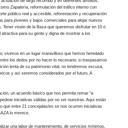
 actuación de largo recorrido y en diferentes ámbitos:
como Zapatería, reformulación del tráfico interno con
rte público real y accesible, reforestación y recuperación
as para jóvenes y bajos comerciales para alojar nuevos
s. Tener visión de la Baza que queremos disfrutar en 10 ó
atractiva para su gente y digna de mostrar a los
o; vivimos en un lugar maravilloso que hemos heredado
 entre los dedos por no hacer lo necesario, si traspasamos
ción lenta de su patrimonio vital, no tendremos excusa,
ricos y así seremos considerados por el futuro. A
ión, un acuerdo básico que nos permita remar “a
pedear iniciativas válidas por no ser nuestras. Aquí están
 que entre 21 concejalas/es se nos ocurren iniciativas
BAZA lo merece.
lizar una labor de mantenimiento, de servicios mínimos,