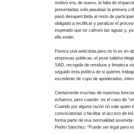
motivo era, de nuevo, la falta de imparci
presentadas solo pasaban la primera crib
pasó desapercibida al resto de participan
obligado a rectificar y paralizar el proc
esperado que se calmen las aguas y, ya 
ello están.
Parece una anécdota pero no lo es en ab
empresas públicas, el psoe saldría eleg
SAD, recogida de residuos y limpieza 
seguido esta política de si quieres traba
excedente de cupo de apoderados, interv
Ciertamente muchas de nuestras funciona
esfuerzo, pero cuando es el caso de “una
Cuando por alguna razón no sale quien ti
convocatorias o facilitar el acceso de lo
forma parte de esa normalidad asumida 
Pedro Sánchez: “Puede ser legal pero es