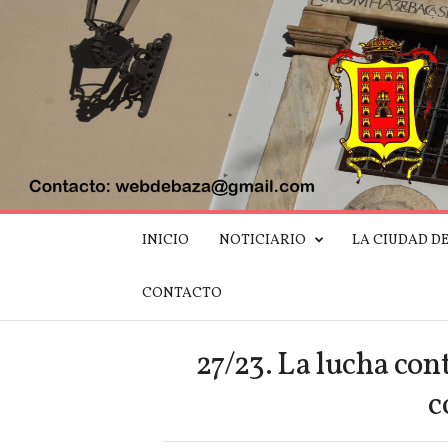
W
INICIO
NOTICIARIO
LA CIUDAD D
e
b
d
CONTACTO
e
B
a
27/23. La lucha con
z
a
c