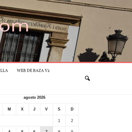
ILLA
WEB DE BAZA V2
agosto 2026
M
X
J
V
S
D
1
2
4
5
6
7
8
9