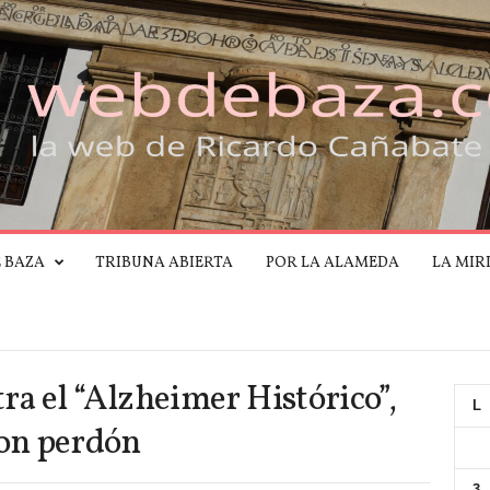
E BAZA
TRIBUNA ABIERTA
POR LA ALAMEDA
LA MIR
tra el “Alzheimer Histórico”,
L
on perdón
3