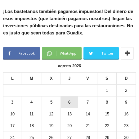
¡Los bastetanos también pagamos impuestos! Del dinero de
esos impuestos (que también pagamos nosotros) llegan las
inversiones públicas destinadas para las restauraciones. No
es justo que sean todas para Guadix.
Facebook
WhatsApp
Twitter
agosto 2026
L
M
X
J
V
S
D
1
2
3
4
5
6
7
8
9
10
11
12
13
14
15
16
17
18
19
20
21
22
23
24
25
26
27
28
29
30