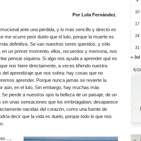
10
Por Lola Fernández.
17
ocional ante una pérdida, y lo más sencillo y directo es
24
 se me ocurre peor duelo que el luto, porque la muerte es
a más definitiva. Se van nuestros seres queridos, y sólo
31
, en un primer momento, ellos, recuerdos y memoria, nos
« Jul
tar pensar siquiera. Si algo nos ayuda a aprender qué es
 que nos hiere directamente, a veces tiñendo nuestra
es del aprendizaje que nos sobra: hay cosas que no
eremos aprender. Porque nunca jamás se revierte la
eor aún, en el luto. Sin embargo, hay muchas más
 Se pierde a nuestros ojos la belleza de un paisaje, de un
os sin unas sensaciones que los embriagaban; desaparece
rectamente nacidas del corazón, como una fuente de
dría decir que la vida es duelo, porque todo lo que nos
o.
vez…,