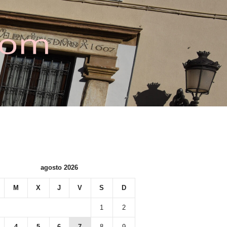
agosto 2026
M
X
J
V
S
D
1
2
4
5
6
7
8
9