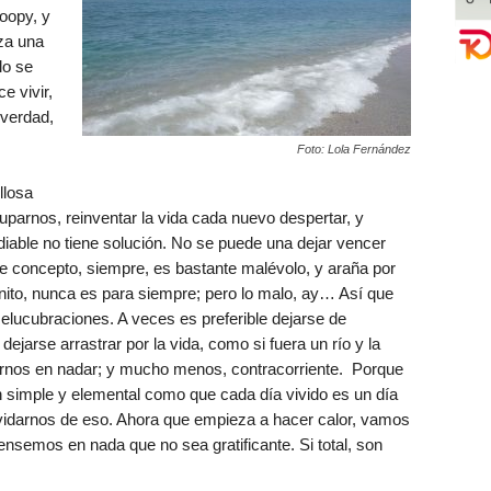
oopy, y
za una
lo se
e vivir,
 verdad,
Foto: Lola Fernández
llosa
cuparnos, reinventar la vida cada nuevo despertar, y
diable no tiene solución. No se puede una dejar vencer
e concepto, siempre, es bastante malévolo, y araña por
onito, nunca es para siempre; pero lo malo, ay… Así que
ucubraciones. A veces es preferible dejarse de
ejarse arrastrar por la vida, como si fuera un río y la
sarnos en nadar; y mucho menos, contracorriente. Porque
tan simple y elemental como que cada día vivido es un día
vidarnos de eso. Ahora que empieza a hacer calor, vamos
ensemos en nada que no sea gratificante. Si total, son