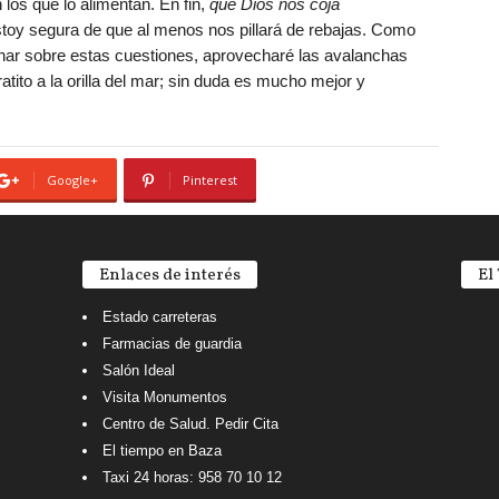
los que lo alimentan. En fin,
que Dios nos coja
stoy segura de que al menos nos pillará de rebajas. Como
ar sobre estas cuestiones, aprovecharé las avalanchas
tito a la orilla del mar; sin duda es mucho mejor y
Google+
Pinterest
Enlaces de interés
El
Estado carreteras
Farmacias de guardia
Salón Ideal
Visita Monumentos
Centro de Salud. Pedir Cita
El tiempo en Baza
Taxi 24 horas: 958 70 10 12