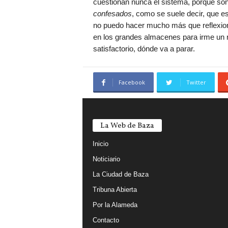
cuestionan nunca el sistema, porque son 
confesados
, como se suele decir, que e
no puedo hacer mucho más que reflexion
en los grandes almacenes para irme un ra
satisfactorio, dónde va a parar.
Facebook
Twitter
La Web de Baza
Inicio
Noticiario
La Ciudad de Baza
Tribuna Abierta
Por la Alameda
Contacto