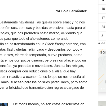
10
Por Lola Fernández.
17
estamente navideñas, las quejas sobre ellas; y no nos
24
ronómicos, comidas y bebidas excesivas hasta para el
rebajas, que nos prometen hasta marzo, olvidando que
31
os para que todo el año estemos comprando.
« Jul
 año se ha transformado en un
Black Friday
perenne, con
ertas flash, ofertas relámpago y descuentos por todo y
ecuentes, cierre de temporada, nuevo producto, como
Estaremos con pocos dineros, pero se nos ofrece todo un
rcancías, ya pasadas o novedades. Junto a las rebajas,
legir comprar con reducciones o al alza, que hay
mir reactiva la economía, es lo que se nos enseña al
 malo, si acaso para los bolsillos particulares, pero
sarna
ver la felicidad que transmite quien regresa cargado de
De todos modos, no son estos descuentos en