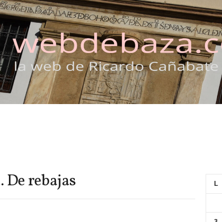
. De rebajas
L
3