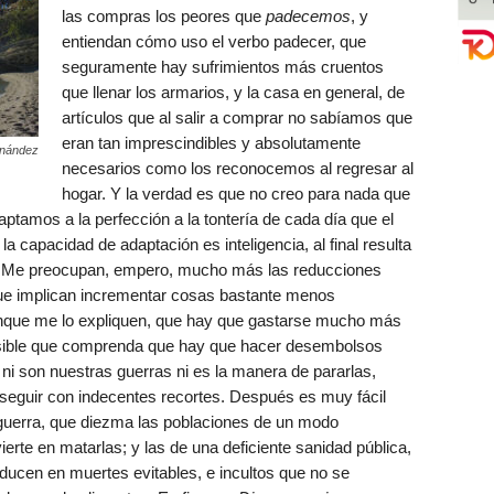
las compras los peores que
padecemos
, y
entiendan cómo uso el verbo padecer, que
seguramente hay sufrimientos más cruentos
que llenar los armarios, y la casa en general, de
artículos que al salir a comprar no sabíamos que
eran tan imprescindibles y absolutamente
rnández
necesarios como los reconocemos al regresar al
hogar. Y la verdad es que no creo para nada que
tamos a la perfección a la tontería de cada día que el
 capacidad de adaptación es inteligencia, al final resulta
a. Me preocupan, empero, mucho más las reducciones
ue implican incrementar cosas bastante menos
aunque me lo expliquen, que hay que gastarse mucho más
osible que comprenda que hay que hacer desembolsos
ni son nuestras guerras ni es la manera de pararlas,
seguir con indecentes recortes. Después es muy fácil
la guerra, que diezma las poblaciones de un modo
ierte en matarlas; y las de una deficiente sanidad pública,
ducen en muertes evitables, e incultos que no se