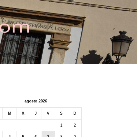
agosto 2026
M
X
J
V
S
D
1
2
4
5
6
7
8
9