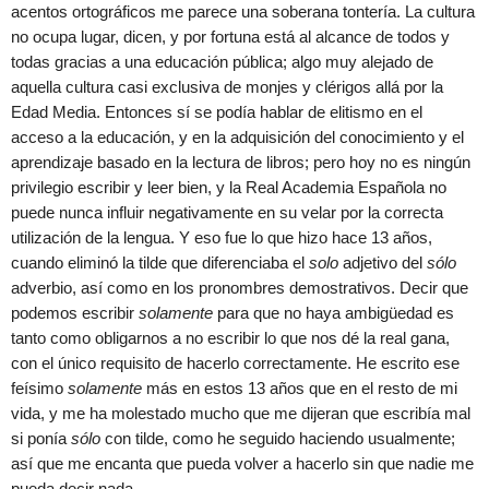
acentos ortográficos me parece una soberana tontería. La cultura
no ocupa lugar, dicen, y por fortuna está al alcance de todos y
todas gracias a una educación pública; algo muy alejado de
aquella cultura casi exclusiva de monjes y clérigos allá por la
Edad Media. Entonces sí se podía hablar de elitismo en el
acceso a la educación, y en la adquisición del conocimiento y el
aprendizaje basado en la lectura de libros; pero hoy no es ningún
privilegio escribir y leer bien, y la Real Academia Española no
puede nunca influir negativamente en su velar por la correcta
utilización de la lengua. Y eso fue lo que hizo hace 13 años,
cuando eliminó la tilde que diferenciaba el
solo
adjetivo del
sólo
adverbio, así como en los pronombres demostrativos. Decir que
podemos escribir
solamente
para que no haya ambigüedad es
tanto como obligarnos a no escribir lo que nos dé la real gana,
con el único requisito de hacerlo correctamente. He escrito ese
feísimo
solamente
más en estos 13 años que en el resto de mi
vida, y me ha molestado mucho que me dijeran que escribía mal
si ponía
sólo
con tilde, como he seguido haciendo usualmente;
así que me encanta que pueda volver a hacerlo sin que nadie me
pueda decir nada.