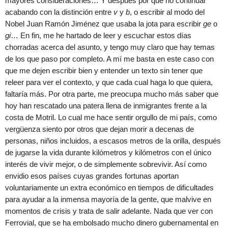
mayores consideraciones… Y después por qué no continuar
acabando con la distinción entre
v
y
b
, o escribir al modo del
Nobel Juan Ramón Jiménez que usaba la jota para escribir
ge
o
gi
… En fin, me he hartado de leer y escuchar estos días
chorradas acerca del asunto, y tengo muy claro que hay temas
de los que paso por completo. A mí me basta en este caso con
que me dejen escribir bien y entender un texto sin tener que
releer para ver el contexto, y que cada cual haga lo que quiera,
faltaría más. Por otra parte, me preocupa mucho más saber que
hoy han rescatado una patera llena de inmigrantes frente a la
costa de Motril. Lo cual me hace sentir orgullo de mi país, como
vergüenza siento por otros que dejan morir a decenas de
personas, niños incluidos, a escasos metros de la orilla, después
de jugarse la vida durante kilómetros y kilómetros con el único
interés de vivir mejor, o de simplemente sobrevivir. Así como
envidio esos países cuyas grandes fortunas aportan
voluntariamente un extra económico en tiempos de dificultades
para ayudar a la inmensa mayoría de la gente, que malvive en
momentos de crisis y trata de salir adelante. Nada que ver con
Ferrovial, que se ha embolsado mucho dinero gubernamental en