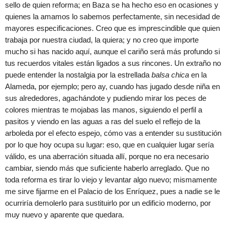
sello de quien reforma; en Baza se ha hecho eso en ocasiones y
quienes la amamos lo sabemos perfectamente, sin necesidad de
mayores especificaciones. Creo que es imprescindible que quien
trabaja por nuestra ciudad, la quiera; y no creo que importe
mucho si has nacido aquí, aunque el cariño será más profundo si
tus recuerdos vitales están ligados a sus rincones. Un extraño no
puede entender la nostalgia por la estrellada
balsa chica
en la
Alameda, por ejemplo; pero ay, cuando has jugado desde niña en
sus alrededores, agachándote y pudiendo mirar los peces de
colores mientras te mojabas las manos, siguiendo el perfil a
pasitos y viendo en las aguas a ras del suelo el reflejo de la
arboleda por el efecto espejo, cómo vas a entender su sustitución
por lo que hoy ocupa su lugar: eso, que en cualquier lugar sería
válido, es una aberración situada allí, porque no era necesario
cambiar, siendo más que suficiente haberlo arreglado. Que no
toda reforma es tirar lo viejo y levantar algo nuevo; mismamente
me sirve fijarme en el Palacio de los Enríquez, pues a nadie se le
ocurriría demolerlo para sustituirlo por un edificio moderno, por
muy nuevo y aparente que quedara.