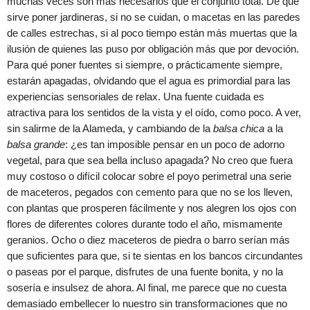
muchas veces son más necesarios que el conjunto total. De qué
sirve poner jardineras, si no se cuidan, o macetas en las paredes
de calles estrechas, si al poco tiempo están más muertas que la
ilusión de quienes las puso por obligación más que por devoción.
Para qué poner fuentes si siempre, o prácticamente siempre,
estarán apagadas, olvidando que el agua es primordial para las
experiencias sensoriales de relax. Una fuente cuidada es
atractiva para los sentidos de la vista y el oído, como poco. A ver,
sin salirme de la Alameda, y cambiando de la
balsa chica
a la
balsa grande
: ¿es tan imposible pensar en un poco de adorno
vegetal, para que sea bella incluso apagada? No creo que fuera
muy costoso o difícil colocar sobre el poyo perimetral una serie
de maceteros, pegados con cemento para que no se los lleven,
con plantas que prosperen fácilmente y nos alegren los ojos con
flores de diferentes colores durante todo el año, mismamente
geranios. Ocho o diez maceteros de piedra o barro serían más
que suficientes para que, si te sientas en los bancos circundantes
o paseas por el parque, disfrutes de una fuente bonita, y no la
sosería e insulsez de ahora. Al final, me parece que no cuesta
demasiado embellecer lo nuestro sin transformaciones que no