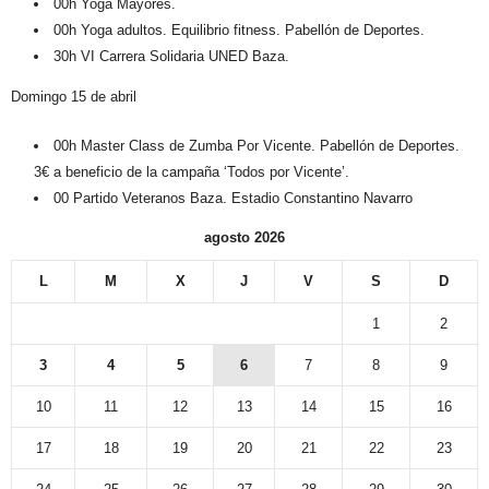
00h Yoga Mayores.
00h Yoga adultos. Equilibrio fitness. Pabellón de Deportes.
30h VI Carrera Solidaria UNED Baza.
Domingo 15 de abril
00h Master Class de Zumba Por Vicente. Pabellón de Deportes.
3€ a beneficio de la campaña ‘Todos por Vicente’.
00 Partido Veteranos Baza. Estadio Constantino Navarro
agosto 2026
L
M
X
J
V
S
D
1
2
3
4
5
6
7
8
9
10
11
12
13
14
15
16
17
18
19
20
21
22
23