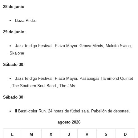
28 de junio
Baza Pride
.
29 de junio:
Jazz te digo Festival.
Plaza Mayor. GrooveMinds; Maldito Swing;
Skalone
Sábado 30
:
Jazz te digo Festival.
Plaza Mayor. Pasapogas Hammond Quintet
; The Southern Soul Band ; The JMs
Sábado 30
ll Basti-color Run.
24 horas de fútbol sala. Pabellón de deportes.
agosto 2026
L
M
X
J
V
S
D