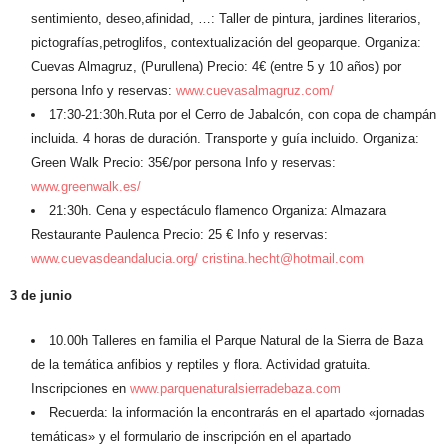
sentimiento, deseo,afinidad, …: Taller de pintura, jardines literarios,
pictografías,petroglifos, contextualización del geoparque. Organiza:
Cuevas Almagruz, (Purullena) Precio: 4€ (entre 5 y 10 años) por
persona Info y reservas:
www.cuevasalmagruz.com/
17:30-21:30h
.Ruta por el Cerro de Jabalcón, con copa de champán
incluida. 4 horas de duración. Transporte y guía incluido. Organiza:
Green Walk Precio: 35€/por persona Info y reservas:
www.greenwalk.es/
21:30h.
Cena y espectáculo flamenco Organiza: Almazara
Restaurante Paulenca Precio: 25 € Info y reservas:
www.cuevasdeandalucia.org/
cristina.hecht@hotmail.com
3 de junio
10.00h
Talleres en familia el Parque Natural de la Sierra de Baza
de la temática anfibios y reptiles y flora. Actividad gratuita.
Inscripciones en
www.parquenaturalsierradebaza.com
Recuerda: la información la encontrarás en el apartado «jornadas
temáticas» y el formulario de inscripción en el apartado