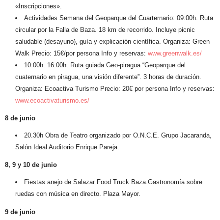
«Inscripciones».
Actividades Semana del Geoparque del Cuarternario
:
09:00h.
Ruta
circular por la Falla de Baza. 18 km de recorrido. Incluye picnic
saludable (desayuno), guía y explicación científica. Organiza: Green
Walk Precio: 15€/por persona Info y reservas:
www.greenwalk.es/
10:00h. 16:00h.
Ruta guiada Geo-piragua “Geoparque del
cuaternario en piragua, una visión diferente”. 3 horas de duración.
Organiza: Ecoactiva Turismo Precio: 20€ por persona Info y reservas:
www.ecoactivaturismo.es/
8 de junio
20.30h
Obra de Teatro organizado por O.N.C.E.
Grupo Jacaranda,
Salón Ideal Auditorio Enrique Pareja.
8, 9 y 10 de junio
Fiestas anejo de Salazar
Food Truck Baza.
Gastronomía sobre
ruedas con música en directo. Plaza Mayor.
9 de junio