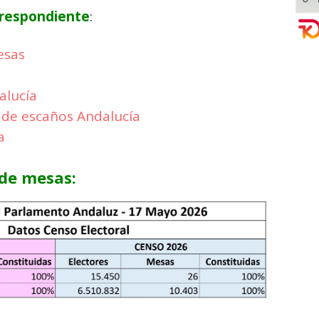
orrespondiente
:
esas
alucía
n de escaños Andalucía
a
 de mesas: