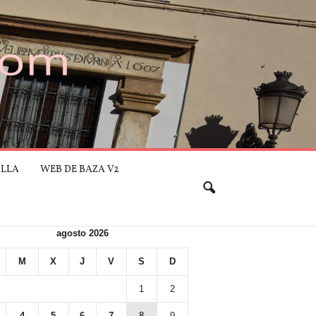
ILLA
WEB DE BAZA V2
agosto 2026
M
X
J
V
S
D
1
2
4
5
6
7
8
9