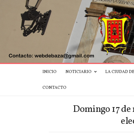
W
INICIO
NOTICIARIO
LA CIUDAD D
e
b
d
CONTACTO
e
B
a
Domingo 17 de 
z
a
ele