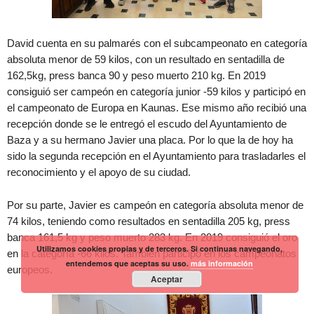
David cuenta en su palmarés con el subcampeonato en categoría
absoluta menor de 59 kilos, con un resultado en sentadilla de
162,5kg, press banca 90 y peso muerto 210 kg. En 2019
consiguió ser campeón en categoría junior -59 kilos y participó en
el campeonato de Europa en Kaunas. Ese mismo año recibió una
recepción donde se le entregó el escudo del Ayuntamiento de
Baza y a su hermano Javier una placa. Por lo que la de hoy ha
sido la segunda recepción en el Ayuntamiento para trasladarles el
reconocimiento y el apoyo de su ciudad.
Por su parte, Javier es campeón en categoría absoluta menor de
74 kilos, teniendo como resultados en sentadilla 205 kg, press
banca 161,5 kg y peso muerto 283 kg. En 2019 consiguió el oro
Utilizamos cookies propias y de terceros. Si continuas navegando,
en la categoría -66 kilos. También participó en los campeonatos
entendemos que aceptas su uso.
más información
europeos.
Aceptar