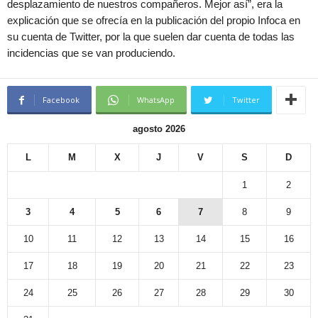
desplazamiento de nuestros compañeros. Mejor así”, era la
explicación que se ofrecía en la publicación del propio Infoca en
su cuenta de Twitter, por la que suelen dar cuenta de todas las
incidencias que se van produciendo.
Facebook
WhatsApp
Twitter
agosto 2026
L
M
X
J
V
S
D
1
2
3
4
5
6
7
8
9
10
11
12
13
14
15
16
17
18
19
20
21
22
23
24
25
26
27
28
29
30