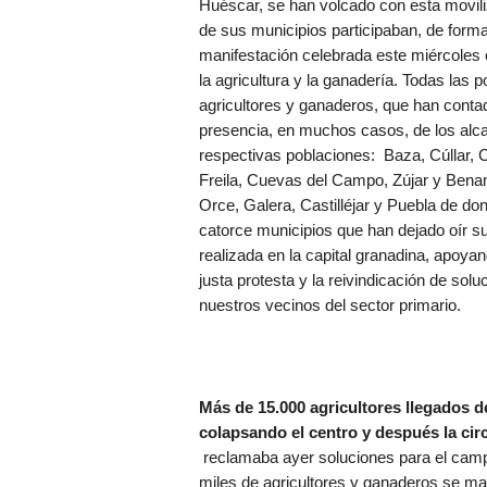
Huéscar, se han volcado con esta moviliz
de sus municipios participaban, de forma
manifestación celebrada este miércoles
la agricultura y la ganadería. Todas las 
agricultores y ganaderos, que han contad
presencia, en muchos casos, de los alca
respectivas poblaciones: Baza, Cúllar, 
Freila, Cuevas del Campo, Zújar y Benam
Orce, Galera, Castilléjar y Puebla de do
catorce municipios que han dejado oír su
realizada en la capital granadina, apoya
justa protesta y la reivindicación de sol
nuestros vecinos del sector primario.
Más de 15.000 agricultores llegados de
colapsando el centro y después la ci
reclamaba ayer soluciones para el campo
miles de agricultores y ganaderos se man