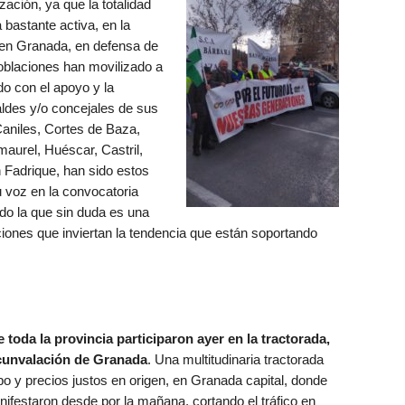
ación, ya que la totalidad
 bastante activa, en la
 en Granada, en defensa de
poblaciones han movilizado a
o con el apoyo y la
ldes y/o concejales de sus
Caniles, Cortes de Baza,
aurel, Huéscar, Castril,
n Fadrique, han sido estos
 voz en la convocatoria
ndo la que sin duda es una
uciones que inviertan la tendencia que están soportando
 toda la provincia participaron ayer en la tractorada,
rcunvalación de Granada
. Una multitudinaria tractorada
 y precios justos en origen, en Granada capital, donde
ifestaron desde por la mañana, cortando el tráfico en