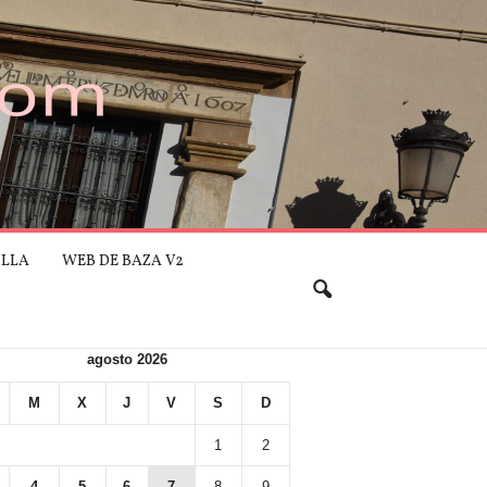
ILLA
WEB DE BAZA V2
agosto 2026
M
X
J
V
S
D
1
2
4
5
6
7
8
9