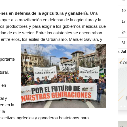
10
nes en defensa de la agricultura y ganadería
. Una
ayer a la movilización en defensa de la agricultura y la
17
los productores y para exigir a los gobiernos medidas que
24
idad de este sector. Entre los asistentes se encontraban
entre ellos, los ediles de Urbanismo, Manuel Gavilán, y
31
« Jul
portante
ural,
r en
al y
ten en la
 la
olectivos agrícolas y ganaderos bastetanos para