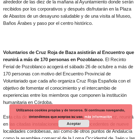
alrededor de las diez de la mañana al Ayuntamiento donde serán
recibidos por los corporativos y después disfrutarán en la Plaza
de Abastos de un desayuno saludable y de una visita al Museo,
Baños Árabes y paso por el centro histórico.
Voluntarios de Cruz Roja de Baza asistirán al Encuentro que
reunirá a más de 170 personas en Pozoblanco
. El Recinto
Ferial de Pozoblanco acogerá el sábado 26 de octubre a más de
170 personas con motivo del Encuentro Provincial de
Voluntariado que cada año organiza Cruz Roja Española con el
objetivo de fomentar el conocimiento y el intercambio de
experiencias entre los miembros que componen la institución
humanitaria en Córdoba.
Utilizamos cookies propias y de terceros. Si continuas navegando,
Esta cita de Cruz Roja, que se celebra por vigésima vez, reunirá
entendemos que aceptas su uso.
más información
Aceptar
en las citadas instalaciones a personas procedentes de nueve
localidades cordobesas, así como de otros puntos de Andalucía
como la asamblea comarcal de la Loma Occidental de Jaén y las