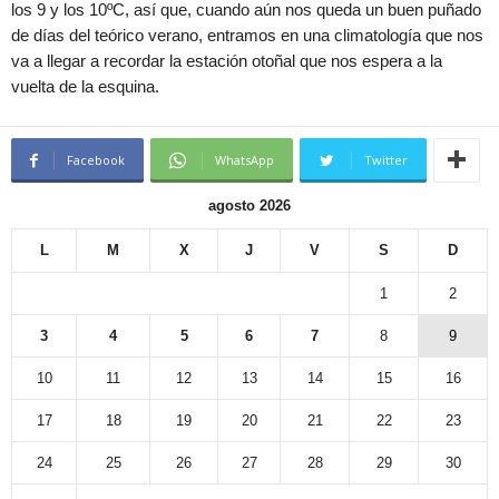
los 9 y los 10ºC, así que, cuando aún nos queda un buen puñado
de días del teórico verano, entramos en una climatología que nos
va a llegar a recordar la estación otoñal que nos espera a la
vuelta de la esquina.
Facebook
WhatsApp
Twitter
agosto 2026
L
M
X
J
V
S
D
1
2
3
4
5
6
7
8
9
10
11
12
13
14
15
16
17
18
19
20
21
22
23
24
25
26
27
28
29
30