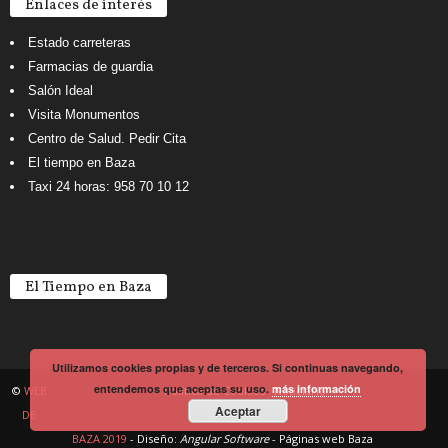
Enlaces de interés
Estado carreteras
Farmacias de guardia
Salón Ideal
Visita Monumentos
Centro de Salud. Pedir Cita
El tiempo en Baza
Taxi 24 horas: 958 70 10 12
El Tiempo en Baza
Utilizamos cookies propias y de terceros. Si continuas navegando,
entendemos que aceptas su uso.
más información
©
WEB
Política de Cookies
Noticiario
Aceptar
DE
BAZA 2019
- Diseño:
Angular Software
-
Páginas web Baza