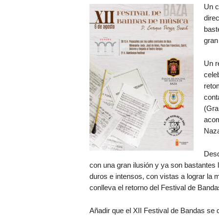
Un c
dire
bast
gran
Un r
cele
reto
cont
(Gra
acom
Naza
Desd
con una gran ilusión y ya son bastantes 
duros e intensos, con vistas a lograr la 
conlleva el retorno del Festival de Band
Añadir que el XII Festival de Bandas se 