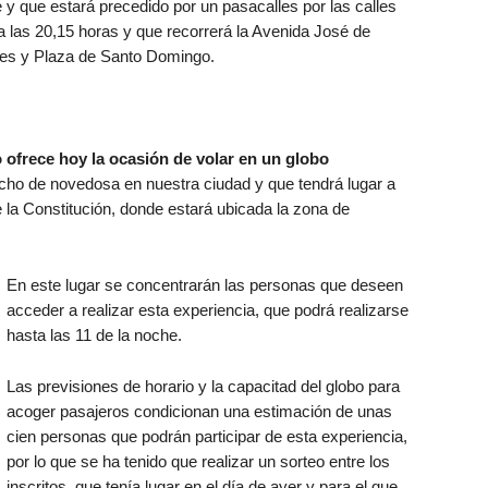
e y que estará precedido por un pasacalles por las calles
á a las 20,15 horas y que recorrerá la Avenida José de
res y Plaza de Santo Domingo.
 ofrece hoy la ocasión de volar en un globo
ucho de novedosa en nuestra ciudad y que tendrá lugar a
e la Constitución, donde estará ubicada la zona de
En este lugar se concentrarán las personas que deseen
acceder a realizar esta experiencia, que podrá realizarse
hasta las 11 de la noche.
Las previsiones de horario y la capacitad del globo para
acoger pasajeros condicionan una estimación de unas
cien personas que podrán participar de esta experiencia,
por lo que se ha tenido que realizar un sorteo entre los
inscritos, que tenía lugar en el día de ayer y para el que