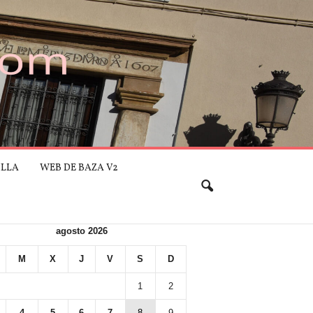
ILLA
WEB DE BAZA V2
agosto 2026
M
X
J
V
S
D
1
2
4
5
6
7
8
9