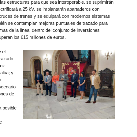
las estructuras para que sea interoperable, se suprimirán
ectrificará a 25 kV, se implantarán apartaderos con
os cruces de trenes y se equipará con modernos sistemas
ién se contemplan mejoras puntuales de trazado para
as de la línea, dentro del conjunto de inversiones
uperan los 615 millones de euros.
 el
trazado
loz–
lúa; y
a
scenario
ones de
a posible
e