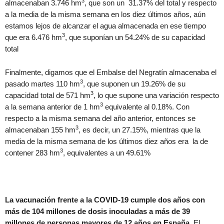
3
almacenaban 3.746 hm
, que son un 31.37% del total y respecto
a la media de la misma semana en los diez últimos años, aún
estamos lejos de alcanzar el agua almacenada en ese tiempo
3
que era 6.476 hm
, que suponían un 54.24% de su capacidad
total
Finalmente, digamos que el Embalse del Negratín almacenaba el
3
pasado martes 110 hm
, que suponen un 19.26% de su
3
capacidad total de 571 hm
, lo que supone una variación respecto
3
a la semana anterior de 1 hm
equivalente al 0.18%. Con
respecto a la misma semana del año anterior, entonces se
3
almacenaban 155 hm
, es decir, un 27.15%, mientras que la
media de la misma semana de los últimos diez años era la de
3
contener 283 hm
, equivalentes a un 49.61%
La vacunación frente a la COVID-19 cumple dos años con
más de 104 millones de dosis inoculadas a más de 39
millones de personas mayores de 12 años en España
. El