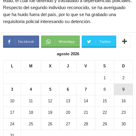
edad, el cual fue detenido y trasladado a dependencias policiales.
Respecto del segundo individuo reconocido, se ha averiguado
que ha huido fuera del país, por lo que se ha grabado una
requisitoria policial interesando su detención.
Facebook
WhatsApp
Twitter
agosto 2026
L
M
X
J
V
S
D
1
2
3
4
5
6
7
8
9
10
11
12
13
14
15
16
17
18
19
20
21
22
23
24
25
26
27
28
29
30
31