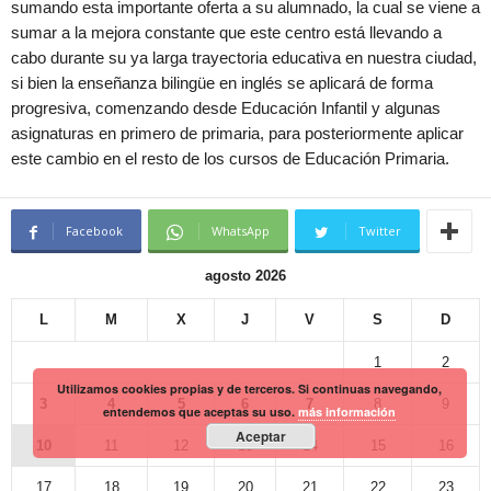
sumando esta importante oferta a su alumnado, la cual se viene a
sumar a la mejora constante que este centro está llevando a
cabo durante su ya larga trayectoria educativa en nuestra ciudad,
si bien la enseñanza bilingüe en inglés se aplicará de forma
progresiva, comenzando desde Educación Infantil y algunas
asignaturas en primero de primaria, para posteriormente aplicar
este cambio en el resto de los cursos de Educación Primaria.
Facebook
WhatsApp
Twitter
agosto 2026
L
M
X
J
V
S
D
1
2
Utilizamos cookies propias y de terceros. Si continuas navegando,
3
4
5
6
7
8
9
entendemos que aceptas su uso.
más información
Aceptar
10
11
12
13
14
15
16
17
18
19
20
21
22
23