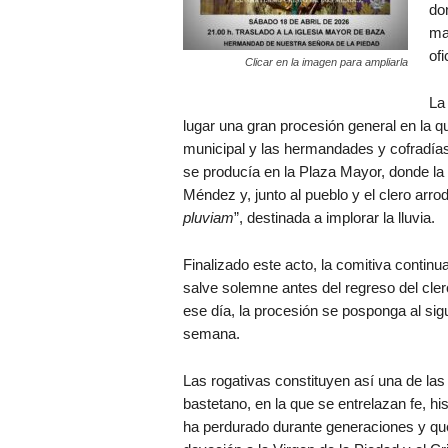
do
ma
ofi
Clicar en la imagen para ampliarla
La 
lugar una gran procesión general en la qu
municipal y las hermandades y cofradías
se producía en la Plaza Mayor, donde la 
Méndez y, junto al pueblo y el clero arrod
pluviam
”, destinada a implorar la lluvia.
Finalizado este acto, la comitiva contin
salve solemne antes del regreso del cler
ese día, la procesión se posponga al sig
semana.
Las rogativas constituyen así una de las
bastetano, en la que se entrelazan fe, hi
ha perdurado durante generaciones y que