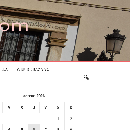
ILLA
WEB DE BAZA V2
agosto 2026
M
X
J
V
S
D
1
2
4
5
6
7
8
9