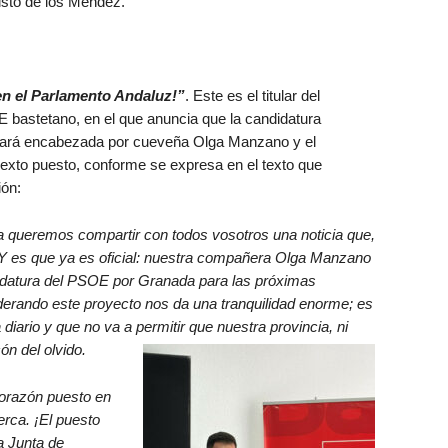
risto de los Méndez.
en el Parlamento Andaluz!”
. Este es el titular del
 bastetano, en el que anuncia que la candidatura
estará encabezada por cueveña Olga Manzano y el
sexto puesto, conforme se expresa en el texto que
ión:
queremos compartir con todos vosotros una noticia que,
 Y es que ya es oficial: nuestra compañera Olga Manzano
idatura del PSOE por Granada para las próximas
derando este proyecto nos da una tranquilidad enorme; es
 diario y que no va a permitir que nuestra provincia, ni
n del olvido.
corazón puesto en
erca. ¡El puesto
a Junta de