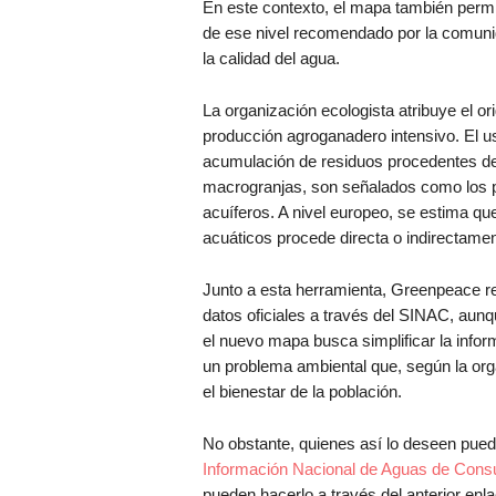
En este contexto, el mapa también permit
de ese nivel recomendado por la comunid
la calidad del agua.
La organización ecologista atribuye el o
producción agroganadero intensivo. El uso
acumulación de residuos procedentes de
macrogranjas, son señalados como los pr
acuíferos. A nivel europeo, se estima que
acuáticos procede directa o indirectamen
Junto a esta herramienta, Greenpeace r
datos oficiales a través del SINAC, aunq
el nuevo mapa busca simplificar la infor
un problema ambiental que, según la org
el bienestar de la población.
No obstante, quienes así lo deseen pue
Información Nacional de Aguas de Con
pueden hacerlo a través del anterior enl