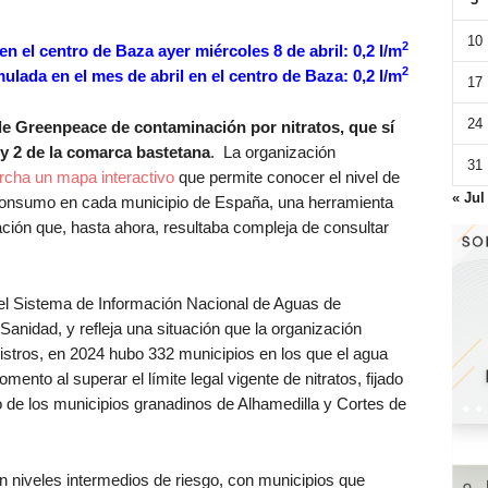
10
2
en el centro de Baza ayer miércoles 8 de abril: 0,2 l/m
2
ulada en el mes de abril en el centro de Baza: 0,2 l/m
17
24
 de Greenpeace de contaminación por nitratos, que sí
 y 2 de la comarca bastetana
. La organización
31
cha un mapa interactivo
que permite conocer el nivel de
« Jul
 consumo en cada municipio de España, una herramienta
mación que, hasta ahora, resultaba compleja de consultar
del Sistema de Información Nacional de Aguas de
anidad, y refleja una situación que la organización
istros, en 2024 hubo 332 municipios en los que el agua
ento al superar el límite legal vigente de nitratos, fijado
so de los municipios granadinos de Alhamedilla y Cortes de
en niveles intermedios de riesgo, con municipios que