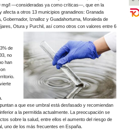
0 mg/l —consideradas ya como críticas—, que en la
y afecta a otros 13 municipios granadinos: Granada
a, Gobernador, Iznalloz y Guadahorturna, Moraleda de
ares, Otura y Purchil, así como otros con valores entre 6
 23% de
93, no
no han
con
ritorio.
vierte
a.
 apuntan a que ese umbral está desfasado y recomiendan
 inferior a la permitida actualmente. La preocupación se
tos sobre la salud, entre ellos el aumento del riesgo de
l, uno de los más frecuentes en España.