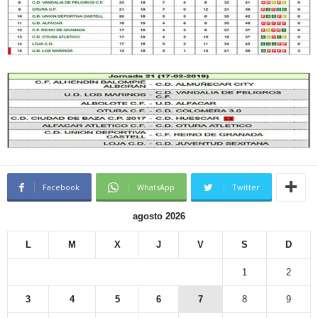
Facebook
WhatsApp
Twitter
agosto 2026
L
M
X
J
V
S
D
1
2
3
4
5
6
7
8
9