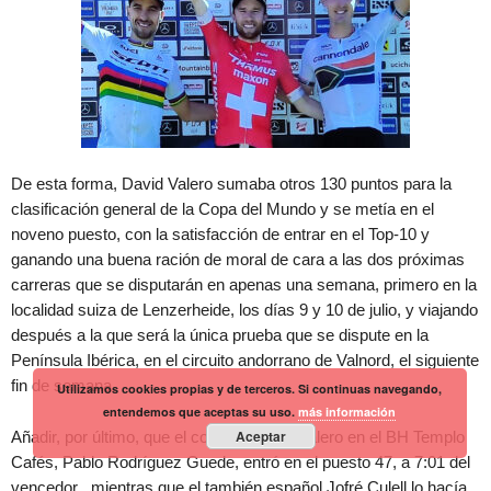
De esta forma, David Valero sumaba otros 130 puntos para la
clasificación general de la Copa del Mundo y se metía en el
noveno puesto, con la satisfacción de entrar en el Top-10 y
ganando una buena ración de moral de cara a las dos próximas
carreras que se disputarán en apenas una semana, primero en la
localidad suiza de Lenzerheide, los días 9 y 10 de julio, y viajando
después a la que será la única prueba que se dispute en la
Península Ibérica, en el circuito andorrano de Valnord, el siguiente
fin de semana.
Utilizamos cookies propias y de terceros. Si continuas navegando,
entendemos que aceptas su uso.
más información
Aceptar
Añadir, por último, que el compañero de Valero en el BH Templo
Cafés, Pablo Rodríguez Guede, entró en el puesto 47, a 7:01 del
vencedor , mientras que el también español Jofré Culell lo hacía