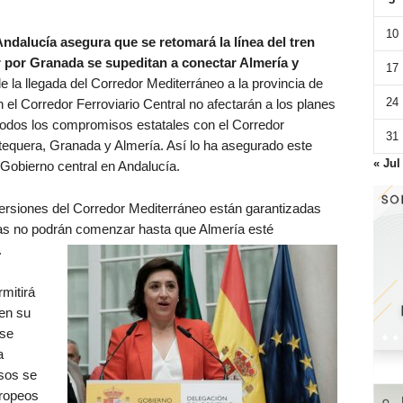
10
ndalucía asegura que se retomará la línea del tren
r por Granada se supeditan a conectar Almería y
17
e la llegada del Corredor Mediterráneo a la provincia de
24
 el Corredor Ferroviario Central no afectarán a los planes
todos los compromisos estatales con el Corredor
31
tequera, Granada y Almería. Así lo ha asegurado este
« Jul
 Gobierno central en Andalucía.
ersiones del Corredor Mediterráneo están garantizadas
as no podrán comenzar hasta que Almería esté
.
rmitirá
en su
 se
a
sos se
uropeos