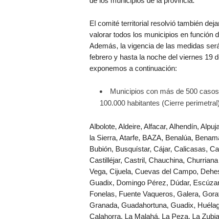
de los municipios de la provincia.
El comité territorial resolvió también dej
valorar todos los municipios en función d
Además, la vigencia de las medidas será
febrero y hasta la noche del viernes 19 d
exponemos a continuación:
Municipios con más de 500 casos
100.000 habitantes (Cierre perimetral
Albolote, Aldeire, Alfacar, Alhendín, Alpuj
la Sierra, Atarfe, BAZA, Benalúa, Benam
Bubión, Busquístar, Cájar, Calicasas, Ca
Castilléjar, Castril, Chauchina, Churriana
Vega, Cijuela, Cuevas del Campo, Dehe
Guadix, Domingo Pérez, Dúdar, Escúzar
Fonelas, Fuente Vaqueros, Galera, Gora
Granada, Guadahortuna, Guadix, Huélago,
Calahorra, La Malahá, La Peza, La Zubia