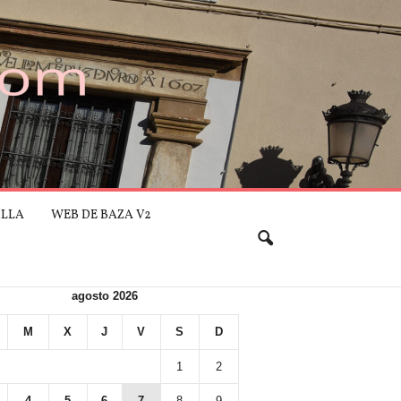
ILLA
WEB DE BAZA V2
agosto 2026
M
X
J
V
S
D
1
2
4
5
6
7
8
9