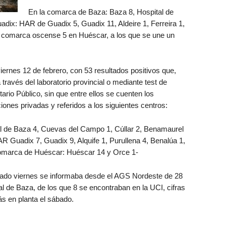
En la comarca de Baza: Baza 8, Hospital de
adix: HAR de Guadix 5, Guadix 11, Aldeire 1, Ferreira 1,
la comarca oscense 5 en Huéscar, a los que se une un
iernes 12 de febrero, con 53 resultados positivos que,
través del laboratorio provincial o mediante test de
ario Público, sin que entre ellos se cuenten los
ciones privadas y referidos a los siguientes centros:
l de Baza 4, Cuevas del Campo 1, Cúllar 2, Benamaurel
R Guadix 7, Guadix 9, Alquife 1, Purullena 4, Benalúa 1,
a comarca de Huéscar: Huéscar 14 y Orce 1-
asado viernes se informaba desde el AGS Nordeste de 28
l de Baza, de los que 8 se encontraban en la UCI, cifras
s en planta el sábado.