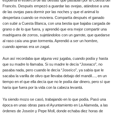
espuerta el estiércol de las bestias que pasaban por la Cuesta del
Francés. Después empezó a guardar las ovejas, atándose a una
de las ovejas para dormir por las noches y que el animal lo
despertara cuando se moviera. Compartía después el ganado
con subir a Cuesta Blanca, con una bestia que bajaba cargada de
grano o de lo que fuera, y aprendió que era mejor compartir una
madriguera de zorros, sujetándolos con un garrote, que quedarse
al raso caía una gran tormenta. Aprendió a ser un hombre,
cuando apenas era un zagal.
Aun así recordaba que alguna vez jugaba, cuando podía y hasta
que su madre lo llamaba. Si su madre le decía “Joseaco”, no
pasaba nada, pero cuando le decía “Joseíco”, ya sabía que le
sacaba la varilla de olivo que llevaba debajo del mandil…, en un
tiempo en el que ella decía que no le podía dar dinero, pero sí que
haría que fuera por la vida con la cabeza levantá.
Ya siendo mozo se casó, trabajando en lo que podía. Pasó una
época en unas obras para el Ayuntamiento en La Alameda, a las
órdenes de Joseón y Pepe Moll, donde echaba diez horas de