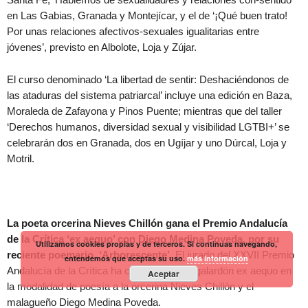
en Las Gabias, Granada y Montejícar, y el de ‘¡Qué buen trato!
Por unas relaciones afectivos-sexuales igualitarias entre
jóvenes’, previsto en Albolote, Loja y Zújar.
El curso denominado ‘La libertad de sentir: Deshaciéndonos de
las ataduras del sistema patriarcal’ incluye una edición en Baza,
Moraleda de Zafayona y Pinos Puente; mientras que del taller
‘Derechos humanos, diversidad sexual y visibilidad LGTBI+’ se
celebrarán dos en Granada, dos en Ugíjar y uno Dúrcal, Loja y
Motril.
La poeta orcerina Nieves Chillón gana el Premio Andalucía
de la Crítica ‘ex aequo’ con Diego Medina Poveda, por su
Utilizamos cookies propias y de terceros. Si continuas navegando,
reciente poemario, ‘Arborescente’
. El jurado del XXVII Premio
entendemos que aceptas su uso.
más información
Andalucía de la Crítica ha concedido este galardón ex aequo en
Aceptar
la modalidad de poesía a la orcerina Nieves Chillón y el
malagueño Diego Medina Poveda.