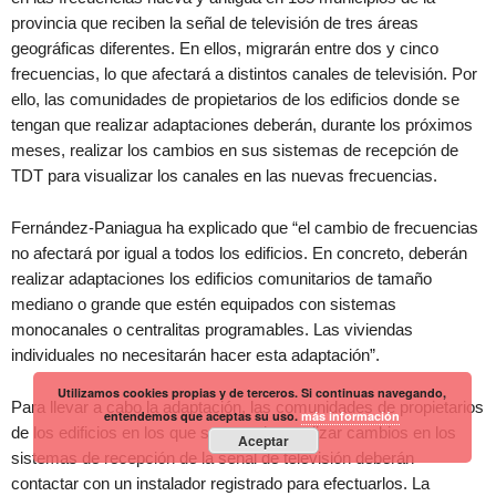
provincia que reciben la señal de televisión de tres áreas
geográficas diferentes. En ellos, migrarán entre dos y cinco
frecuencias, lo que afectará a distintos canales de televisión. Por
ello, las comunidades de propietarios de los edificios donde se
tengan que realizar adaptaciones deberán, durante los próximos
meses, realizar los cambios en sus sistemas de recepción de
TDT para visualizar los canales en las nuevas frecuencias.
Fernández-Paniagua ha explicado que “el cambio de frecuencias
no afectará por igual a todos los edificios. En concreto, deberán
realizar adaptaciones los edificios comunitarios de tamaño
mediano o grande que estén equipados con sistemas
monocanales o centralitas programables. Las viviendas
individuales no necesitarán hacer esta adaptación”.
Utilizamos cookies propias y de terceros. Si continuas navegando,
Para llevar a cabo la adaptación, las comunidades de propietarios
entendemos que aceptas su uso.
más información
de los edificios en los que sea preciso realizar cambios en los
Aceptar
sistemas de recepción de la señal de televisión deberán
contactar con un instalador registrado para efectuarlos. La