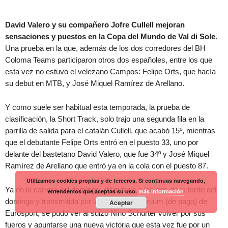
David Valero y su compañero Jofre Cullell mejoran
sensaciones y puestos en la Copa del Mundo de Val di Sole
.
Una prueba en la que, además de los dos corredores del BH
Coloma Teams participaron otros dos españoles, entre los que
esta vez no estuvo el velezano Campos: Felipe Orts, que hacía
su debut en MTB, y José Miquel Ramírez de Arellano.
Y como suele ser habitual esta temporada, la prueba de
clasificación, la Short Track, solo trajo una segunda fila en la
parrilla de salida para el catalán Cullell, que acabó 15º, mientras
que el debutante Felipe Orts entró en el puesto 33, uno por
delante del bastetano David Valero, que fue 34º y José Miquel
Ramírez de Arellano que entró ya en la cola con el puesto 87.
Utilizamos cookies propias y de terceros. Si continuas navegando,
Ya en la carrera del domingo, disputada a las dos de la tarde del
entendemos que aceptas su uso.
más información
domingo y transmitida por la conexión Premium (de pago) de
Aceptar
Eurosport, se pudo ver al suizo Nino Schurter volver por sus
fueros y apuntarse una nueva victoria que esta vez fue por un