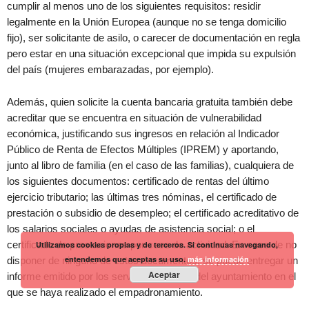
cumplir al menos uno de los siguientes requisitos: residir
legalmente en la Unión Europea (aunque no se tenga domicilio
fijo), ser solicitante de asilo, o carecer de documentación en regla
pero estar en una situación excepcional que impida su expulsión
del país (mujeres embarazadas, por ejemplo).
Además, quien solicite la cuenta bancaria gratuita también debe
acreditar que se encuentra en situación de vulnerabilidad
económica, justificando sus ingresos en relación al Indicador
Público de Renta de Efectos Múltiples (IPREM) y aportando,
junto al libro de familia (en el caso de las familias), cualquiera de
los siguientes documentos: certificado de rentas del último
ejercicio tributario; las últimas tres nóminas, el certificado de
prestación o subsidio de desempleo; el certificado acreditativo de
los salarios sociales o ayudas de asistencia social; o el
certificado de prestaciones por cese de actividad. En caso de no
Utilizamos cookies propias y de terceros. Si continuas navegando,
entendemos que aceptas su uso.
más información
disponer de ninguno de estos documentos, se puede entregar un
Aceptar
informe emitido por los servicios sociales del ayuntamiento en el
que se haya realizado el empadronamiento.