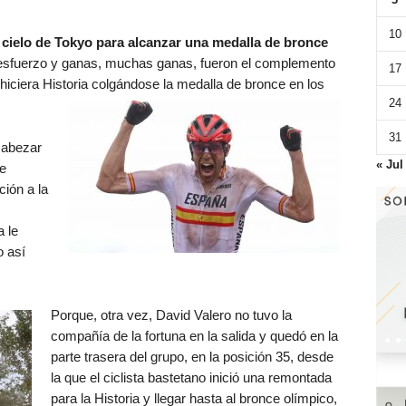
10
l cielo de Tokyo para alcanzar una medalla de bronce
esfuerzo y ganas, muchas ganas, fueron el complemento
17
 hiciera Historia colgándose la medalla de bronce en los
24
31
cabezar
« Jul
de
ión a la
a le
o así
Porque, otra vez, David Valero no tuvo la
compañía de la fortuna en la salida y quedó en la
parte trasera del grupo, en la posición 35, desde
la que el ciclista bastetano inició una remontada
para la Historia y llegar hasta al bronce olímpico,