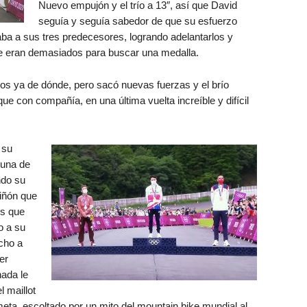
Nuevo empujón y el trío a 13″, así que David
seguía y seguía sabedor de que su esfuerzo
ba a sus tres predecesores, logrando adelantarlos y
que eran demasiados para buscar una medalla.
os ya de dónde, pero sacó nuevas fuerzas y el brío
que con compañía, en una última vuelta increíble y difícil
 su
 una de
ndo su
piñón que
es que
o a su
echo a
er
nada le
l maillot
meta, escoltado por un mito del mountain bike mundial al