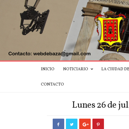
W
INICIO
NOTICIARIO
LA CIUDAD D
e
b
d
CONTACTO
e
B
a
Lunes 26 de ju
z
a