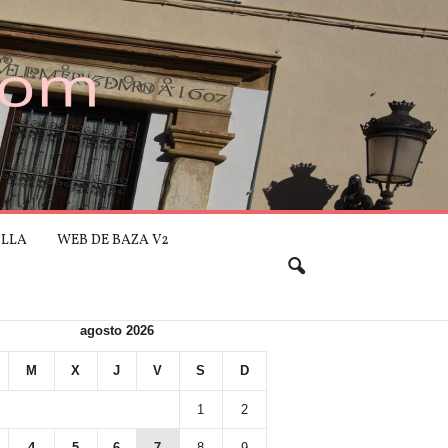
ILLA
WEB DE BAZA V2
agosto 2026
M
X
J
V
S
D
1
2
4
5
6
7
8
9