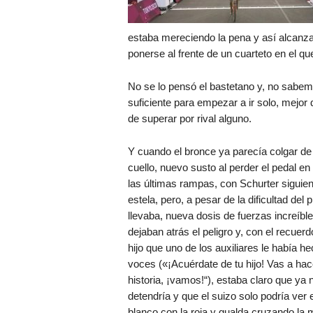
estaba mereciendo la pena y así alcanza
ponerse al frente de un cuarteto en el 
No se lo pensó el bastetano y, no sabem
suficiente para empezar a ir solo, mejor 
de superar por rival alguno.
Y cuando el bronce ya parecía colgar de
cuello, nuevo susto al perder el pedal en
las últimas rampas, con Schurter siguie
estela, pero, a pesar de la dificultad del 
llevaba, nueva dosis de fuerzas increíbl
dejaban atrás el peligro y, con el recuerd
hijo que uno de los auxiliares le había h
voces («¡Acuérdate de tu hijo! Vas a hac
historia, ¡vamos!“), estaba claro que ya 
detendría y que el suizo solo podría ver e
blanco con la roja y gualda cruzando la 