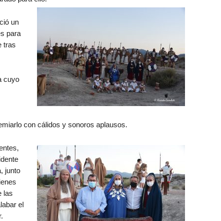
ció un
es para
 tras
a cuyo
premiarlo con cálidos y sonoros aplausos.
entes,
idente
, junto
ienes
e las
labar el
.