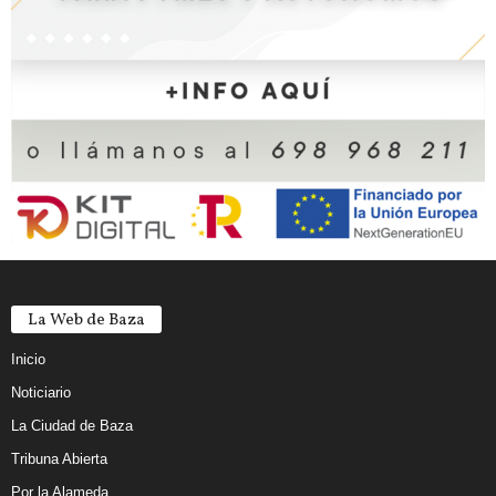
La Web de Baza
Inicio
Noticiario
La Ciudad de Baza
Tribuna Abierta
Por la Alameda