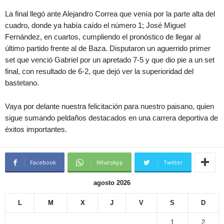
La final llegó ante Alejandro Correa que venía por la parte alta del
cuadro, donde ya había caído el número 1; José Miguel
Fernández, en cuartos, cumpliendo el pronóstico de llegar al
último partido frente al de Baza. Disputaron un aguerrido primer
set que venció Gabriel por un apretado 7-5 y que dio pie a un set
final, con resultado de 6-2, que dejó ver la superioridad del
bastetano.
Vaya por delante nuestra felicitación para nuestro paisano, quien
sigue sumando peldaños destacados en una carrera deportiva de
éxitos importantes.
Facebook
WhatsApp
Twitter
agosto 2026
L
M
X
J
V
S
D
1
2