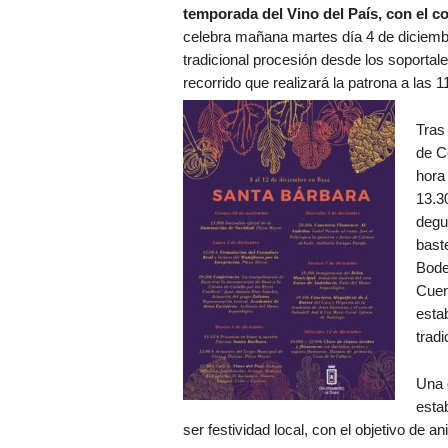
temporada del Vino del País, con el c
celebra mañana martes día 4 de diciembr
tradicional procesión desde los soportal
recorrido que realizará la patrona a las 
Tras 
de C
hora 
13.3
degu
bast
Bode
Cuen
esta
tradi
Una 
esta
ser festividad local, con el objetivo de 