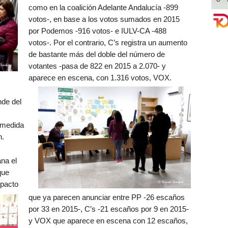
como en la coalición Adelante Andalucía -899
votos-, en base a los votos sumados en 2015
por Podemos -916 votos- e IULV-CA -488
votos-. Por el contrario, C’s registra un aumento
de bastante más del doble del número de
votantes -pasa de 822 en 2015 a 2.070- y
aparece en escena, con 1.316 votos, VOX.
nde del
 medida
n.
ana el
que
 pacto
que ya parecen anunciar entre PP -26 escaños
por 33 en 2015-, C’s -21 escaños por 9 en 2015-
y VOX que aparece en escena con 12 escaños,