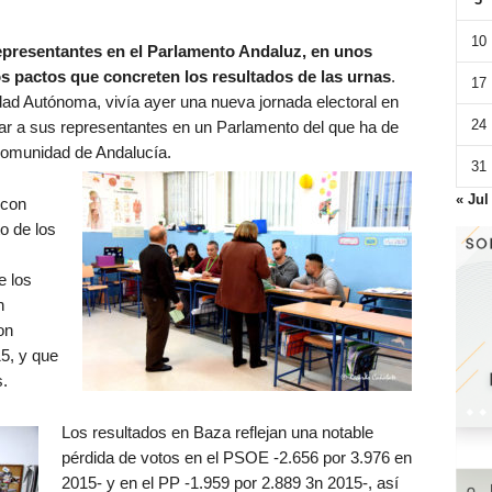
10
representantes en el Parlamento Andaluz, en unos
s pactos que concreten los resultados de las urnas
.
17
ad Autónoma, vivía ayer una nueva jornada electoral en
24
ar a sus representantes en un Parlamento del que ha de
 Comunidad de Andalucía.
31
« Jul
 con
o de los
e los
n
on
15, y que
s.
Los resultados en Baza reflejan una notable
pérdida de votos en el PSOE -2.656 por 3.976 en
2015- y en el PP -1.959 por 2.889 3n 2015-, así