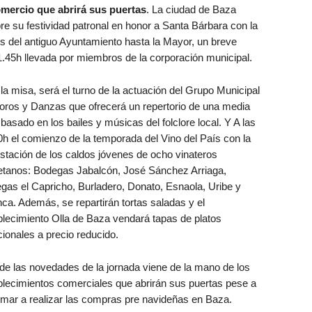
omercio que abrirá sus puertas
. La ciudad de Baza
e su festividad patronal en honor a Santa Bárbara con la
es del antiguo Ayuntamiento hasta la Mayor, un breve
11.45h llevada por miembros de la corporación municipal.
la misa, será el turno de la actuación del Grupo Municipal
oros y Danzas que ofrecerá un repertorio de una media
basado en los bailes y músicas del folclore local. Y A las
0h el comienzo de la temporada del Vino del País con la
stación de los caldos jóvenes de ocho vinateros
etanos: Bodegas Jabalcón, José Sánchez Arriaga,
gas el Capricho, Burladero, Donato, Esnaola, Uribe y
ca. Además, se repartirán tortas saladas y el
blecimiento Olla de Baza vendará tapas de platos
cionales a precio reducido.
de las novedades de la jornada viene de la mano de los
blecimientos comerciales que abrirán sus puertas pese a
animar a realizar las compras pre navideñas en Baza.