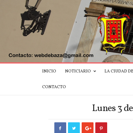
W
INICIO
NOTICIARIO
LA CIUDAD D
e
b
d
CONTACTO
e
B
a
Lunes 3 de
z
a