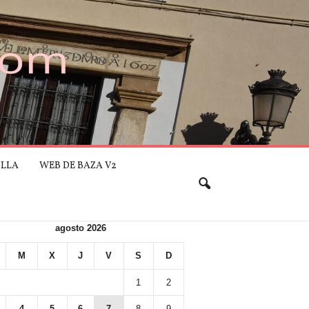
ILLA
WEB DE BAZA V2
agosto 2026
M
X
J
V
S
D
1
2
4
5
6
7
8
9