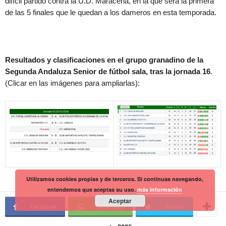
difícil partido contra la U.D. Maracena, en la que será la primera
de las 5 finales que le quedan a los dameros en esta temporada.
Resultados y clasificaciones en el grupo granadino de la
Segunda Andaluza Senior de fútbol sala, tras la jornada 16
.
(Clicar en las imágenes para ampliarlas):
Utilizamos cookies propias y de terceros. Si continuas navegando,
entendemos que aceptas su uso.
más información
Aceptar
Facebook
WhatsApp
Twitter