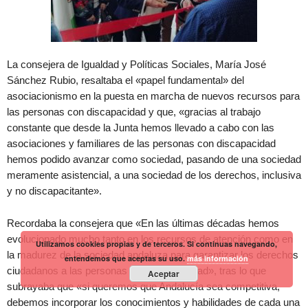
La consejera de Igualdad y Políticas Sociales, María José
Sánchez Rubio, resaltaba el «papel fundamental» del
asociacionismo en la puesta en marcha de nuevos recursos para
las personas con discapacidad y que, «gracias al trabajo
constante que desde la Junta hemos llevado a cabo con las
asociaciones y familiares de las personas con discapacidad
hemos podido avanzar como sociedad, pasando de una sociedad
meramente asistencial, a una sociedad de los derechos, inclusiva
y no discapacitante».
Recordaba la consejera que «En las últimas décadas hemos
evolucionado mucho tanto en los recursos de atención como en
Utilizamos cookies propias y de terceros. Si continuas navegando,
la madurez de la sociedad andaluza para garantizar los derechos
entendemos que aceptas su uso.
más información
ciudadanos a las personas con discapacidad», tras lo que
Aceptar
subrayaba que «si queremos que Andalucía sea competitiva,
debemos incorporar los conocimientos y habilidades de cada una