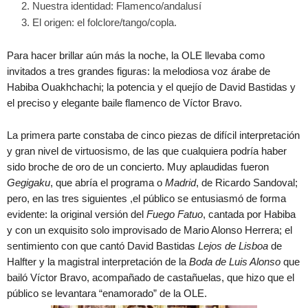
Nuestra identidad: Flamenco/andalusí
El origen: el folclore/tango/copla.
Para hacer brillar aún más la noche, la OLE llevaba como
invitados a tres grandes figuras: la melodiosa voz árabe de
Habiba Ouakhchachi; la potencia y el quejío de David Bastidas y
el preciso y elegante baile flamenco de Víctor Bravo.
La primera parte constaba de cinco piezas de difícil interpretación
y gran nivel de virtuosismo, de las que cualquiera podría haber
sido broche de oro de un concierto. Muy aplaudidas fueron
Gegigaku
, que abría el programa o
Madrid
, de Ricardo Sandoval;
pero, en las tres siguientes ,el público se entusiasmó de forma
evidente: la original versión del
Fuego Fatuo
, cantada por Habiba
y con un exquisito solo improvisado de Mario Alonso Herrera; el
sentimiento con que cantó David Bastidas
Lejos de Lisboa
de
Halfter y la magistral interpretación de la
Boda de Luis Alonso
que
bailó Víctor Bravo, acompañado de castañuelas, que hizo que el
público se levantara “enamorado” de la OLE.