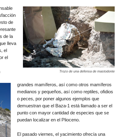
nsable
sfacción
esto de
eresante
s de la
que lleva
, el
r el
n
Trozo de una defensa de mastodonte
grandes mamíferos, así como otros mamíferos
medianos y pequeños, así como reptiles, ofidios
o peces, por poner algunos ejemplos que
demuestran que el Baza-1 está llamado a ser el
punto con mayor cantidad de especies que se
puedan localizar en el Plioceno.
El pasado viernes, el yacimiento ofrecía una