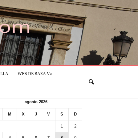
ILLA
WEB DE BAZA V2
agosto 2026
M
X
J
V
S
D
1
2
4
5
6
7
8
9