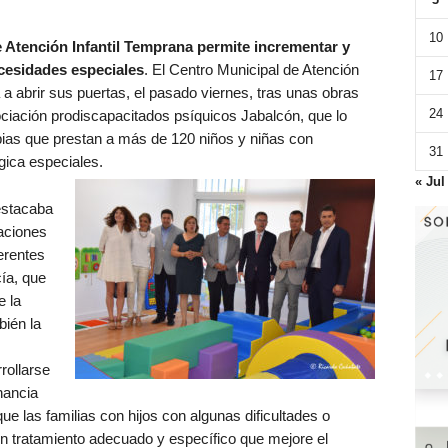
10
 Atención Infantil Temprana permite incrementar y
cesidades especiales
. El Centro Municipal de Atención
17
 a abrir sus puertas, el pasado viernes, tras unas obras
24
ociación prodiscapacitados psíquicos Jabalcón, que lo
apias que prestan a más de 120 niños y niñas con
31
ógica especiales.
« Jul
estacaba
laciones
erentes
ía, que
e la
ién la
ollarse
nancia
que las familias con hijos con algunas dificultades o
n tratamiento adecuado y específico que mejore el