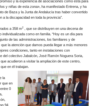
promiso y la experiencia de asociaciones como esta para
niños y niñas de esta zona», ha manifestado Entrena, y ha
to de Baza y la Junta de Andalucía tras haber convertido
n a la discapacidad en toda la provincia”.
2
drados a 358 m
, que se distribuyen en una decena de
o individualizada como en familia. “Hoy es un día para
njunto de las administraciones, los familiares y de
e que la atención que damos pueda llegar a más menores
jores condiciones, tanto en instalaciones con
nte del colectivo Jabalcón, José Ramón Noguera Soria,
 que acudieron a visitar la ampliación de este centro,
que en él trabajan.
 la
ir que en
entre 0
a,
cón,
con 94