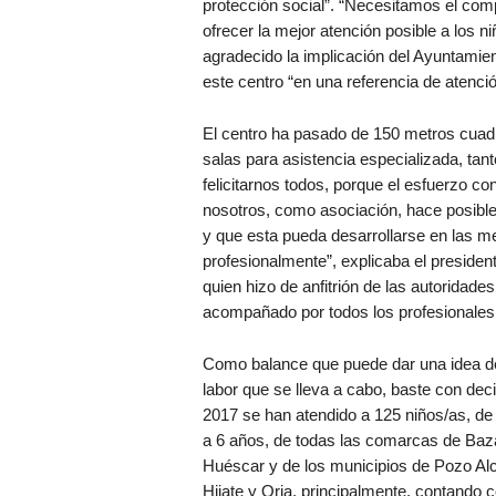
protección social”. “Necesitamos el com
ofrecer la mejor atención posible a los 
agradecido la implicación del Ayuntamien
este centro “en una referencia de atenció
El centro ha pasado de 150 metros cua
salas para asistencia especializada, tant
felicitarnos todos, porque el esfuerzo co
nosotros, como asociación, hace posibl
y que esta pueda desarrollarse en las me
profesionalmente”, explicaba el preside
quien hizo de anfitrión de las autoridades
acompañado por todos los profesionales 
Como balance que puede dar una idea de
labor que se lleva a cabo, baste con dec
2017 se han atendido a 125 niños/as, de 
a 6 años, de todas las comarcas de Baz
Huéscar y de los municipios de Pozo Al
Hijate y Oria, principalmente, contando 