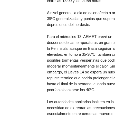
entre las 13:00 y las 21:59 horas.
A nivel general, la ola de calor afecta a
39ºC generalizadas y puntas que superará
depresiones del nordeste.
Para el miércoles 13, AEMET prevé un
descenso de las temperaturas en gran p
la Península, aunque en Baza seguirán 
elevadas, en torno a 35-36ºC, también c
posibles tormentas vespertinas que podr
moderar momentáneamente el calor. Sin
embargo, el jueves 14 se espera un nue
repunte térmico que podría prolongar el 
hasta el final de la semana, cuando nu
podrían alcanzarse los 40ºC.
Las autoridades sanitarias insisten en la
necesidad de extremar las precauciones
especialmente entre personas mayores,