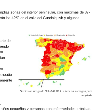
 amplias zonas del interior peninsular, con máximas de 37-
n los 42ºC en el valle del Guadalquivir y algunas
arte de
siendo
on
ían
vo
episodio
evamente
Niveles de riesgo de Salud AEMET.. Clicar en la imagen para
ampliarla
,
 niños pequeños y personas con enfermedades crónicas.