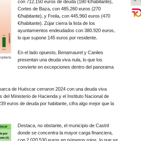
con 712.150 euros de deuda (180 €/habitante),
Cortes de Baza, con 485.260 euros (270
€/habitante), y Freila, con 445.960 euros (470
€/habitante). Zújar cierra la lista de los
ayuntamientos endeudados con 380.920 euros,
lo que supone 145 euros por residente.
En el lado opuesto, Benamaurel y Caniles
mpliarla
presentan una deuda viva nula, lo que los
convierte en excepciones dentro del panorama
marca de Huéscar cerraron 2024 con una deuda viva
 del Ministerio de Hacienda y el Instituto Nacional de
9 euros de deuda por habitante, cifra algo mejor que la
Destaca, no obstante, el municipio de Castril
donde se concentra la mayor carga financiera,
con 2.020.530 euros en números rojos, lo que se