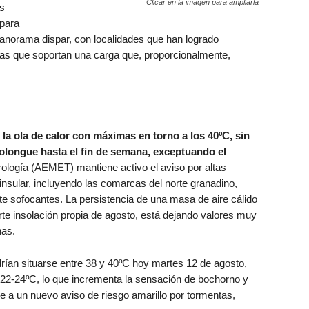
Clicar en la imagen para ampliarla
s
para
anorama dispar, con localidades que han logrado
otras que soportan una carga que, proporcionalmente,
la ola de calor con máximas en torno a los 40ºC, sin
rolongue hasta el fin de semana, exceptuando el
rología (AEMET) mantiene activo el aviso por altas
nsular, incluyendo las comarcas del norte granadino,
 sofocantes. La persistencia de una masa de aire cálido
erte insolación propia de agosto, está dejando valores muy
has.
ían situarse entre 38 y 40ºC hoy martes 12 de agosto,
22-24ºC, lo que incrementa la sensación de bochorno y
ne a un nuevo aviso de riesgo amarillo por tormentas,