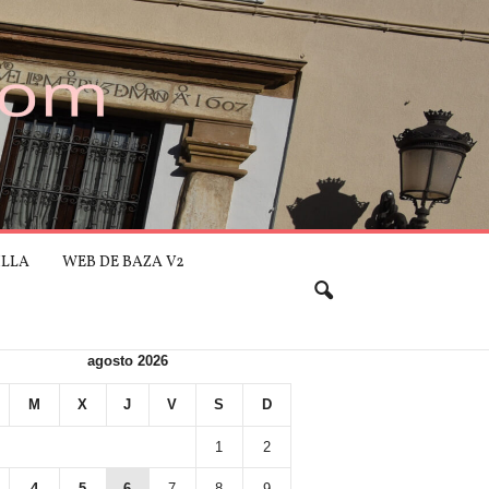
ILLA
WEB DE BAZA V2
agosto 2026
M
X
J
V
S
D
1
2
4
5
6
7
8
9