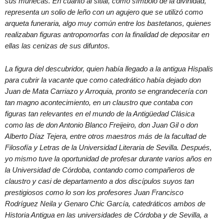
sus muñecas. En cuanto al sitial, como símbolo de la divinidad,
representa un solio de leño con un agujero que se utilizó como
arqueta funeraria, algo muy común entre los bastetanos, quienes
realizaban figuras antropomorfas con la finalidad de depositar en
ellas las cenizas de sus difuntos.
La figura del descubridor, quien había llegado a la antigua Hispalis
para cubrir la vacante que como catedrático había dejado don
Juan de Mata Carriazo y Arroquia, pronto se engrandecería con
tan magno acontecimiento, en un claustro que contaba con
figuras tan relevantes en el mundo de la Antigüedad Clásica
como las de don Antonio Blanco Freijeiro, don Juan Gil o don
Alberto Díaz Tejera, entre otros maestros más de la facultad de
Filosofía y Letras de la Universidad Literaria de Sevilla. Después,
yo mismo tuve la oportunidad de profesar durante varios años en
la Universidad de Córdoba, contando como compañeros de
claustro y casi de departamento a dos discípulos suyos tan
prestigiosos como lo son los profesores Juan Francisco
Rodríguez Neila y Genaro Chic García, catedráticos ambos de
Historia Antigua en las universidades de Córdoba y de Sevilla, a