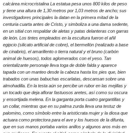
calcárea microcristalina La estatua pesa unos 800 kilos de peso
y tiene una altura de 1,30 metros por 1,03 metros de ancho; sus
investigadores principales la datan en la primera mitad de la
centuria cuarta antes de Cristo, y simboliza a una dama sedente,
en un sitial con respaldar de aletas y patas delanteras con garras
de león. Los tintes empleados en la escultura fueron el añil
egipcio (silicato artificial de cobre), el bermellón (realizado a base
de cinabrio), el amarillento o tierra natural y el bruno (carbón
animal de huesos), todos aglomerados con el yeso. Tan
orientalizante personaje lleva toga de doble falda y aparece
tapada con un manteo desde la cabeza hasta los pies que, bien
trabados con unas babuchas escarlatas, descansan sobre una
almohadilla. En la testa aún se percibe un rubor en las mejillas y
un tocado que deja aflorar fastuosos aretes, así como su oscura
y ensortijada melena. En la garganta porta cuatro gargantillas y
un collar, mientras que en su palma zurda lleva una testuz de
palomino, como símbolo entre la aristócrata mujer y la diosa que
actuara como protectora para el ave y los huesos de la difunta,
que en sus manos portaba varios anillos y algunos aros más en