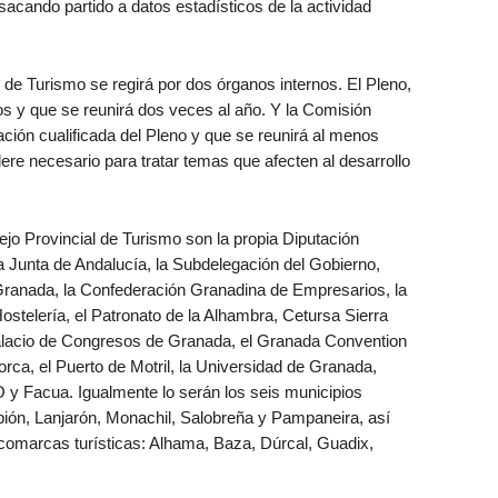
 sacando partido a datos estadísticos de la actividad
 de Turismo se regirá por dos órganos internos. El Pleno,
os y que se reunirá dos veces al año. Y la Comisión
ión cualificada del Pleno y que se reunirá al menos
re necesario para tratar temas que afecten al desarrollo
o Provincial de Turismo son la propia Diputación
 Junta de Andalucía, la Subdelegación del Gobierno,
ranada, la Confederación Granadina de Empresarios, la
stelería, el Patronato de la Alhambra, Cetursa Sierra
Palacio de Congresos de Granada, el Granada Convention
rca, el Puerto de Motril, la Universidad de Granada,
y Facua. Igualmente lo serán los seis municipios
ubión, Lanjarón, Monachil, Salobreña y Pampaneira, así
comarcas turísticas: Alhama, Baza, Dúrcal, Guadix,