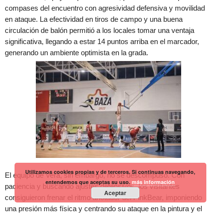
compases del encuentro con agresividad defensiva y movilidad
en ataque. La efectividad en tiros de campo y una buena
circulación de balón permitió a los locales tomar una ventaja
significativa, llegando a estar 14 puntos arriba en el marcador,
generando un ambiente optimista en la grada.
Utilizamos cookies propias y de terceros. Si continuas navegando,
El equipo de Vera, sin embargo, no se descompuso. Con
entendemos que aceptas su uso.
más información
paciencia y buscando ajustes defensivos, los visitantes
Aceptar
consiguieron frenar el ritmo anotador del PinkBear, imponiendo
una presión más física y centrando su ataque en la pintura y el