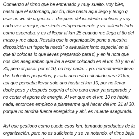
Comienzo al ritmo que he entrenado y muy suelto, voy bien,
hasta que el estómago, por fin, dice hasta aquí llego y tengo q
usar un wc de urgencia… después del incidente continuo y voy
cada vez a mejor, me siento estupendamente y va saliendo todo
como esperaba, y es al llegar al km 25 cuando me llega el tío del
mazo y me atiza. Resulta que la organización pone a nuestra
disposición un “special needs” o avituallamiento especial en el
que tú colocas lo que lleves preparado para ti, y en la nota que
nos dan aseguraban que iba a estar colocado en el km 10 y en el
30, pero al pasar por el 10, no hay nada… yo, normalmente llevo
dos botecitos pequeños, y cada uno está calculado para 21km,
así que pensaba llevar solo uno hasta el km 10, por no llevar
doble peso y después cogería el otro para estar ya preparado y
no cortar el aporte de energía. Al ver que en el km 10 no había
nada, entonces empiezo a plantearme qué hacer del km 21 al 30,
porque no tendría fuente energética y ahí, es muerte asegurada.
Así que gestiono como puedo esos km, tomando productos de la
organización, pero no es suficiente y se va notando, el ritmo baja