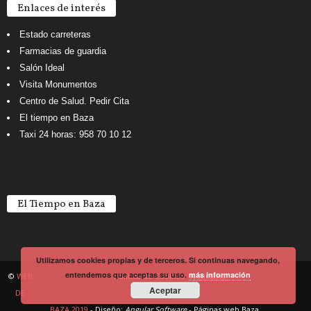
Enlaces de interés
Estado carreteras
Farmacias de guardia
Salón Ideal
Visita Monumentos
Centro de Salud. Pedir Cita
El tiempo en Baza
Taxi 24 horas: 958 70 10 12
El Tiempo en Baza
Utilizamos cookies propias y de terceros. Si continuas navegando,
entendemos que aceptas su uso.
más información
©
WEB
Política de Cookies
Noticiario
Aceptar
DE
BAZA 2019
- Diseño:
Angular Software
-
Páginas web Baza