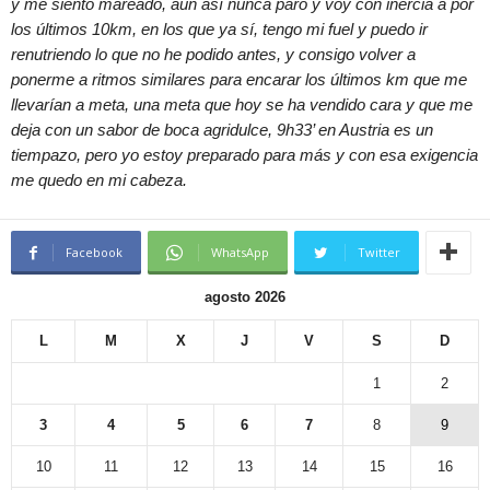
y me siento mareado, aun así nunca paro y voy con inercia a por
los últimos 10km, en los que ya sí, tengo mi fuel y puedo ir
renutriendo lo que no he podido antes, y consigo volver a
ponerme a ritmos similares para encarar los últimos km que me
llevarían a meta, una meta que hoy se ha vendido cara y que me
deja con un sabor de boca agridulce, 9h33’ en Austria es un
tiempazo, pero yo estoy preparado para más y con esa exigencia
me quedo en mi cabeza.
Facebook
WhatsApp
Twitter
agosto 2026
L
M
X
J
V
S
D
1
2
3
4
5
6
7
8
9
10
11
12
13
14
15
16